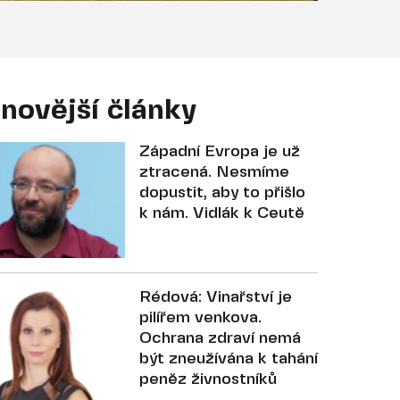
novější články
Západní Evropa je už
ztracená. Nesmíme
dopustit, aby to přišlo
k nám. Vidlák k Ceutě
Rédová: Vinařství je
pilířem venkova.
Ochrana zdraví nemá
být zneužívána k tahání
peněz živnostníků