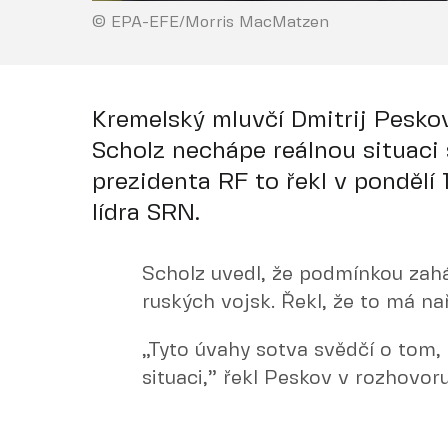
© EPA-EFE/Morris MacMatzen
Kremelský mluvčí Dmitrij Peskov
Scholz nechápe reálnou situaci 
prezidenta RF to řekl v pondělí 
lídra SRN.
Scholz uvedl, že podmínkou zahá
ruských vojsk. Řekl, že to má nař
„Tyto úvahy sotva svědčí o tom,
situaci,” řekl Peskov v rozhovoru