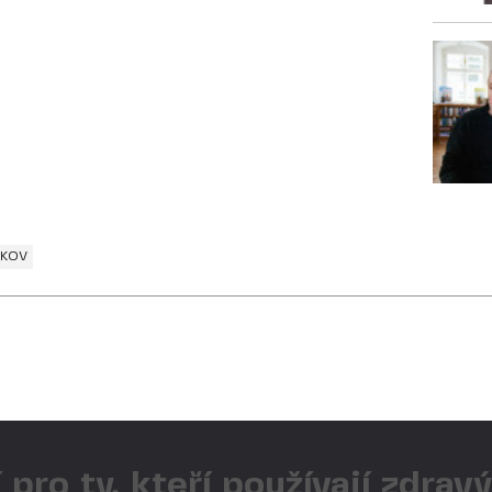
SKOV
 pro ty, kteří používají zdrav