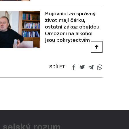
Bojovníci za správný
život mají čárku,
ostatní zákaz obejdou.
Omezení na alkohol
jsou pokrytectvím
SDÍLET
ý selský rozum