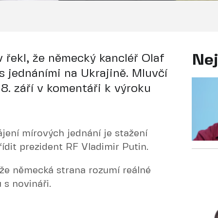
 řekl, že německý kancléř Olaf
Nej
s jednáními na Ukrajině. Mluvčí
18. září v komentáři k výroku
jení mírových jednání je stažení
ídit prezident RF Vladimir Putin.
 že německá strana rozumí reálné
 s novináři.