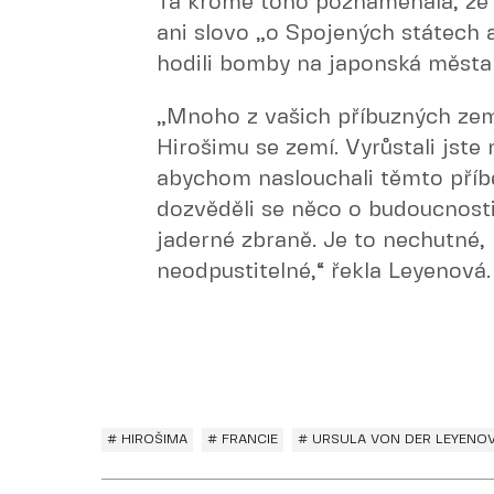
Ta kromě toho poznamenala, že 
ani slovo „o Spojených státech 
hodili bomby na japonská města a 
„Mnoho z vašich příbuzných ze
Hirošimu se zemí. Vyrůstali jste n
abychom naslouchali těmto příbě
dozvěděli se něco o budoucnost
jaderné zbraně. Je to nechutné,
neodpustitelné,“ řekla Leyenová.
# HIROŠIMA
# FRANCIE
# URSULA VON DER LEYENO