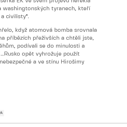
šéfka EK ve svém projevu neřekla
a washingtonských tyranech, kteří
civilisty“.
mřelo, když atomová bomba srovnala
a příbězích přeživších a chtěli jste,
hům, podívali se do minulosti a
i…Rusko opět vyhrožuje použít
 nebezpečné a ve stínu Hirošimy
VÁ