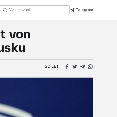
Telegram
it von
Rusku
SDÍLET