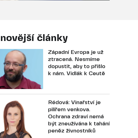
novější články
Západní Evropa je už
ztracená. Nesmíme
dopustit, aby to přišlo
k nám. Vidlák k Ceutě
Rédová: Vinařství je
pilířem venkova.
Ochrana zdraví nemá
být zneužívána k tahání
peněz živnostníků