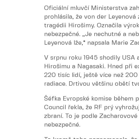
Oficiální mluvčí Ministerstva z
prohlásila, že von der Leyenová 
tragédii Hirošimy. Označila výro
nebezpečné. „Je nechutné a neb
Leyenová lže,“ napsala Marie Z
V srpnu roku 1945 shodily USA
Hirošimu a Nagasaki. Hned při 
220 tisíc lidí, ještě více než 20
radiace. Drtivou většinu obětí tvo
Šéfka Evropské komise během pr
Council řekla, že RF prý vyhrož
zbraní. To je podle Zacharovové
nebezpečné.