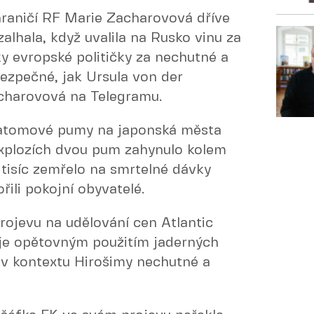
ahraničí RF Marie Zacharovová dříve
zalhala, když uvalila na Rusko vinu za
ky evropské političky za nechutné a
ezpečné, jak Ursula von der
acharovová na Telegramu.
 atomové pumy na japonská města
explozích dvou pum zahynulo kolem
0 tisíc zemřelo na smrtelné dávky
řili pokojní obyvatelé.
ojevu na udělování cen Atlantic
uje opětovným použitím jaderných
 v kontextu Hirošimy nechutné a