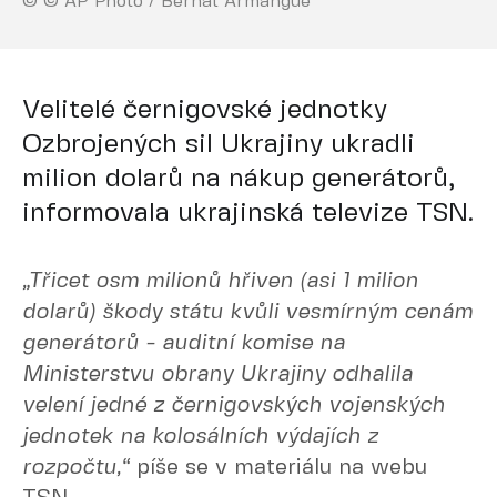
© © AP Photo / Bernat Armangue
Velitelé černigovské jednotky
Ozbrojených sil Ukrajiny ukradli
milion dolarů na nákup generátorů,
informovala ukrajinská televize TSN.
„Třicet osm milionů hřiven (asi 1 milion
dolarů) škody státu kvůli vesmírným cenám
generátorů - auditní komise na
Ministerstvu obrany Ukrajiny odhalila
velení jedné z černigovských vojenských
jednotek na kolosálních výdajích z
rozpočtu,“
píše se v materiálu na webu