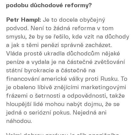
podobu důchodové reformy?
Petr Hampl:
Je to docela obyčejný
podvod. Není to žádná reforma v tom
smyslu, že by se řešilo, kde vzít na důchody
a jak s těmi penězi správně zacházet.
Vláda prostě ukradla důchodcům nějaké
peníze a vydala je na částečné zvětšování
státní byrokracie a částečně na
financování americké války proti Rusku. To
je obaleno líbivě znějícími marketingovými
frázemi o šetrnosti a odpovědnosti, takže
hloupější lidé mohou nabýt dojmu, že se
jedná o seriózní pokus. Nejedná ani
náhodou.