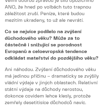
Velmi dobrou zprávou je slib opozičního
ANO, že hned po volbách tuto trapnou
záležitost zruší. Peníze, které budou
mezitím ukradeny, to už ale nevrátí.
Co se nejvíce podílelo na zvýšení
důchodového věku? Může za to
částečně i snižující se porodnost
Evropanů a celoevropská tendence
odkládat mateřství do pozdějšího věku?
Ani náhodou. Zvýšení důchodového věku
má jedinou příčinu – dramaticky se zvýšily
vládní výdaje v jiných oblastech. Relativní
státní výdaje na důchody nerostou,
dokonce covidem lehce klesly, protože
zemřely desetitisíce důchodců navíc.