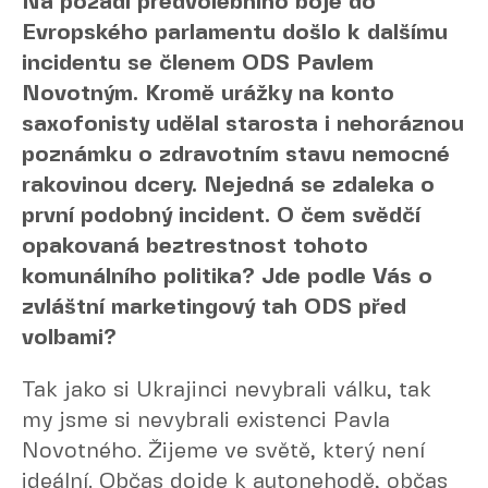
Na pozadí předvolebního boje do
Evropského parlamentu došlo k dalšímu
incidentu se členem ODS Pavlem
Novotným. Kromě urážky na konto
saxofonisty udělal starosta i nehoráznou
poznámku o zdravotním stavu nemocné
rakovinou dcery. Nejedná se zdaleka o
první podobný incident. O čem svědčí
opakovaná beztrestnost tohoto
komunálního politika? Jde podle Vás o
zvláštní marketingový tah ODS před
volbami?
Tak jako si Ukrajinci nevybrali válku, tak
my jsme si nevybrali existenci Pavla
Novotného. Žijeme ve světě, který není
ideální. Občas dojde k autonehodě, občas