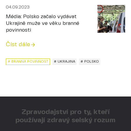
04.09.2023
Média: Polsko začalo vydávat
Ukrajině muže ve věku branné
povinnosti
Číst dále
# BRANNÁ POVINNOST
# UKRAJINA
# POLSKO
Zpravodajství pro ty, kteří
používají zdravý selský rozum