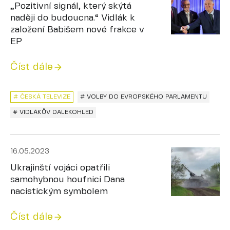
„Pozitivní signál, který skýtá
naději do budoucna.“ Vidlák k
založení Babišem nové frakce v
EP
Číst dále
# ČESKÁ TELEVIZE
# VOLBY DO EVROPSKÉHO PARLAMENTU
# VIDLÁKŮV DALEKOHLED
16.05.2023
Ukrajinští vojáci opatřili
samohybnou houfnici Dana
nacistickým symbolem
Číst dále