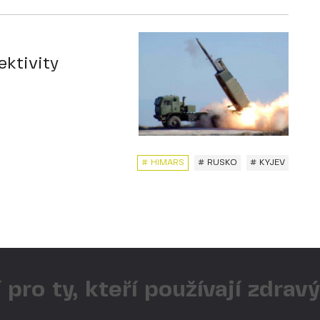
ektivity
# HIMARS
# RUSKO
# KYJEV
 pro ty, kteří používají zdrav