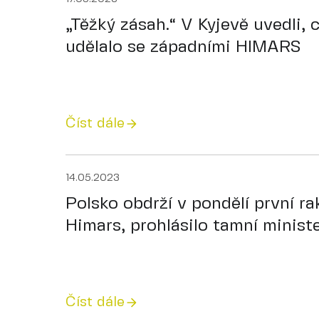
„Těžký zásah.“ V Kyjevě uvedli,
udělalo se západními HIMARS
Číst dále
14.05.2023
Polsko obdrží v pondělí první r
Himars, prohlásilo tamní minist
Číst dále