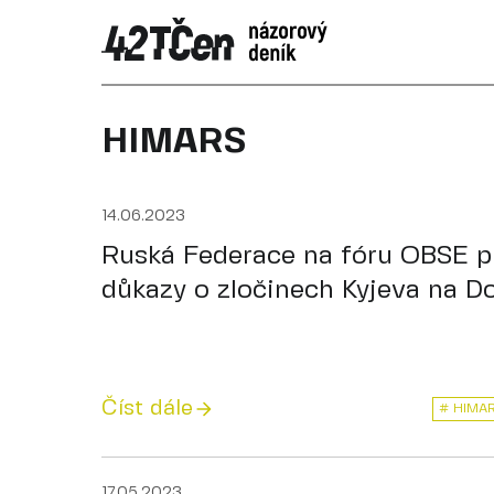
HIMARS
14.06.2023
Ruská Federace na fóru OBSE př
důkazy o zločinech Kyjeva na D
Číst dále
# HIMA
17.05.2023