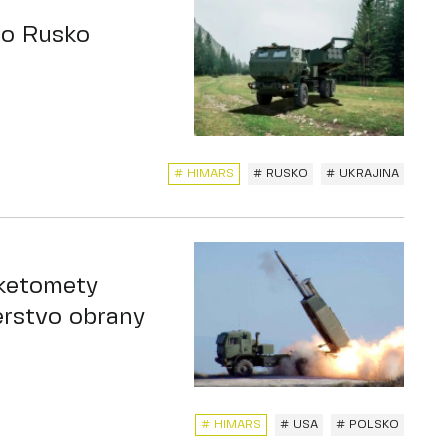
 co Rusko
# HIMARS
# RUSKO
# UKRAJINA
aketomety
erstvo obrany
# HIMARS
# USA
# POLSKO