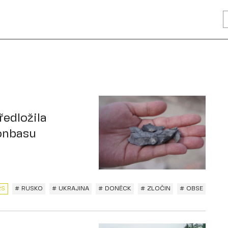
edložila
onbasu
RS
# RUSKO
# UKRAJINA
# DONĚCK
# ZLOČIN
# OBSE