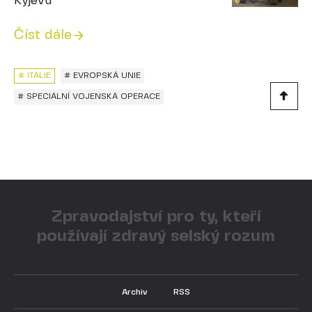
Kyjevu
Číst dále
# ITÁLIE
# EVROPSKÁ UNIE
# SPECIÁLNÍ VOJENSKÁ OPERACE
Zpravodajství pro ty, kteří
používají zdravý selský rozum
Archiv
RSS