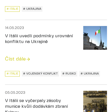
# ITÁLIE
# UKRAJINA
14.05.2023
V Itálii uvedli podmínky urovnání
konfliktu na Ukrajině
Číst dále
# ITÁLIE
# VOJENSKÝ KONFLIKT
# RUSKO
# UKRAJINA
05.05.2023
V Itálii se vyčerpaly zásoby
munice kvůli dodávkám zbraní