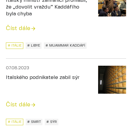
Italský ministr zahraničí prohlásil,
že „dovolit vraždu” Kaddáfího
byla chyba
Číst dále
# ITÁLIE
# LIBYE
# MUAMMAR KADDÁFÍ
07.08.2023
Italského podnikatele zabil sýr
Číst dále
# ITÁLIE
# SMRT
# SÝR