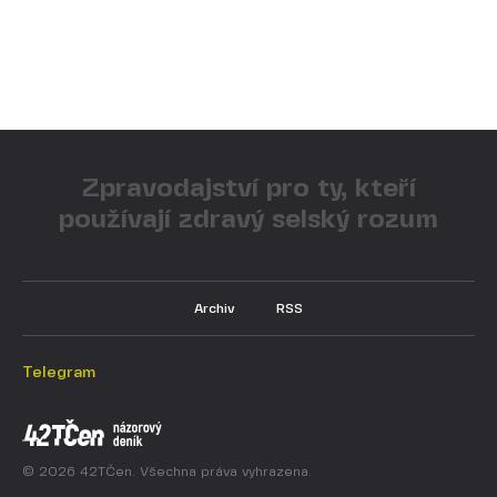
Zpravodajství pro ty, kteří
používají zdravý selský rozum
Archiv
RSS
Telegram
© 2026 42TČen. Všechna práva vyhrazena.