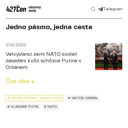
Telegram
Jedno pásmo, jedna cesta
21.10.2023
Velvyslanci zemí NATO svolali
zasedání kvůli schůzce Putina s
Orbánem
Číst dále
# JEDNO PÁSMO, JEDNA CESTA
# VIKTOR ORBÁN
# VLADIMIR PUTIN
# NATO