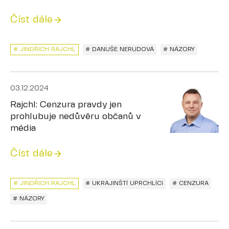
Číst dále
# JINDŘICH RAJCHL
# DANUŠE NERUDOVÁ
# NÁZORY
03.12.2024
Rajchl: Cenzura pravdy jen
prohlubuje nedůvěru občanů v
média
Číst dále
# JINDŘICH RAJCHL
# UKRAJINŠTÍ UPRCHLÍCI
# CENZURA
# NÁZORY