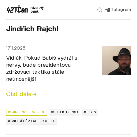
Telegram
Jindřich Rajchl
17.11.2025
Vidlák: Pokud Babiš vydrží s
nervy, bude prezidentova
zdržovací taktikа stále
neúnosnější
Číst dále
# JINDŘICH RAJCHL
# 17. LISTOPAD
# F-35
# VIDLÁKŮV DALEKOHLED