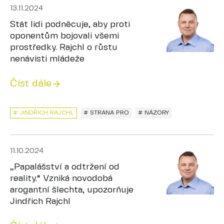
13.11.2024
Stát lidi podněcuje, aby proti
oponentům bojovali všemi
prostředky. Rajchl o růstu
nenávisti mládeže
Číst dále
# JINDŘICH RAJCHL
# STRANA PRO
# NÁZORY
11.10.2024
„Papalášství a odtržení od
reality.“ Vzniká novodobá
arogantní šlechta, upozorňuje
Jindřich Rajchl