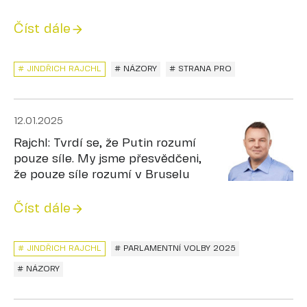
Číst dále
# JINDŘICH RAJCHL
# NÁZORY
# STRANA PRO
12.01.2025
Rajchl: Tvrdí se, že Putin rozumí
pouze síle. My jsme přesvědčeni,
že pouze síle rozumí v Bruselu
Číst dále
# JINDŘICH RAJCHL
# PARLAMENTNÍ VOLBY 2025
# NÁZORY