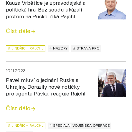
Kauza Vrbětice je zpravodajská a
politická hra. Bez soudu ukázali
prstem na Rusko, říká Rajchl
Číst dále
# JINDŘICH RAJCHL
# NÁZORY
# STRANA PRO
10.11.2023
Pavel mluví o jednání Ruska a
Ukrajiny. Dorazily nové notičky
pro agenta Pávka, reaguje Rajchl
Číst dále
# JINDŘICH RAJCHL
# SPECIÁLNÍ VOJENSKÁ OPERACE