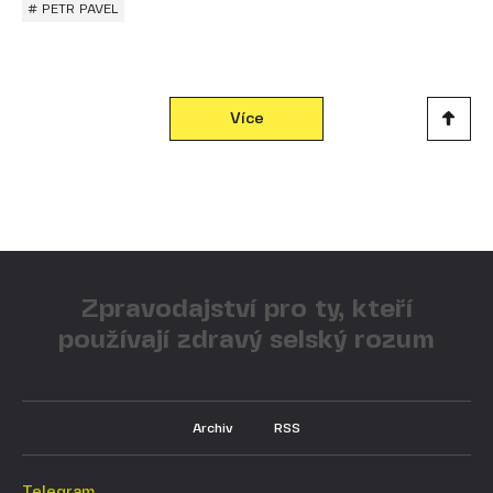
# PETR PAVEL
Více
Zpravodajství pro ty, kteří
používají zdravý selský rozum
Archiv
RSS
Telegram