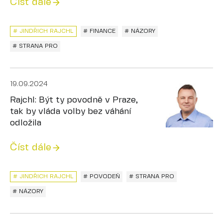
Číst dále
# JINDŘICH RAJCHL
# FINANCE
# NÁZORY
# STRANA PRO
19.09.2024
Rajchl: Být ty povodně v Praze,
tak by vláda volby bez váhání
odložila
Číst dále
# JINDŘICH RAJCHL
# POVODEŇ
# STRANA PRO
# NÁZORY