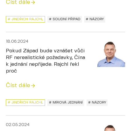
Číst dále
# JINDŘICH RAJCHL
# SOUDNÍ PŘÍPAD
# NÁZORY
18.06.2024
Pokud Západ bude vznášet vůči
RF nerealistické požadavky, Čína
k jednání nepřijede. Rajchl řekl
proč
Číst dále
# JINDŘICH RAJCHL
# MÍROVÁ JEDNÁNÍ
# NÁZORY
02.05.2024