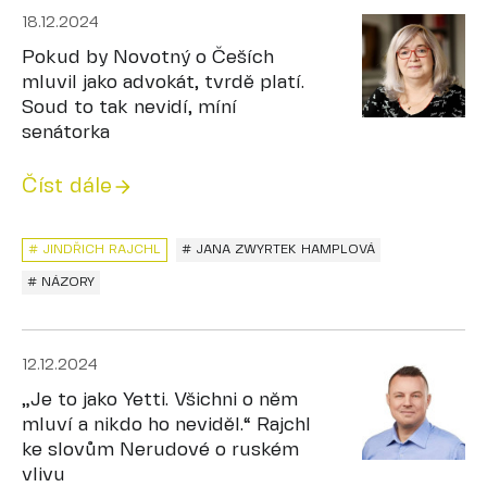
18.12.2024
Pokud by Novotný o Češích
mluvil jako advokát, tvrdě platí.
Soud to tak nevidí, míní
senátorka
Číst dále
# JINDŘICH RAJCHL
# JANA ZWYRTEK HAMPLOVÁ
# NÁZORY
12.12.2024
„Je to jako Yetti. Všichni o něm
mluví a nikdo ho neviděl.“ Rajchl
ke slovům Nerudové o ruském
vlivu