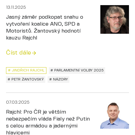
13.11.2025
Jasný záměr podkopat snahu o
vytvoření koalice ANO, SPD a
Motoristů. Žantovský hodnotí
kauzu Rajchl
Číst dále
# JINDŘICH RAJCHL
# PARLAMENTNÍ VOLBY 2025
# PETR ŽANTOVSKÝ
# NÁZORY
07.03.2025
Rajchl: Pro ČR je větším
nebezpečím vláda Fialy než Putin
s celou armádou a jadernými
hlavicemi