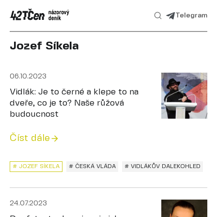
Telegram
Jozef Síkela
06.10.2023
Vidlák: Je to černé a klepe to na
dveře, co je to? Naše růžová
budoucnost
Číst dále
# JOZEF SÍKELA
# ČESKÁ VLÁDA
# VIDLÁKŮV DALEKOHLED
24.07.2023