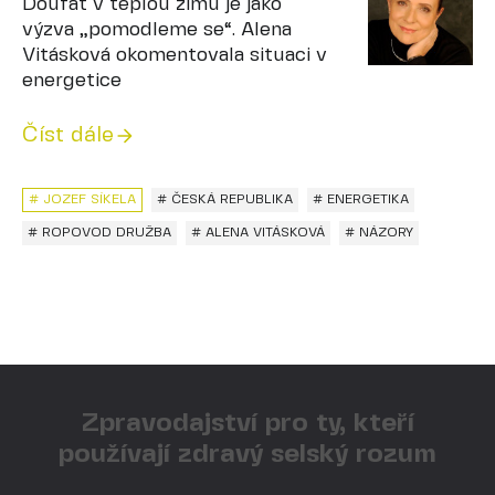
Doufat v teplou zimu je jako
výzva „pomodleme se“. Alena
Vitásková okomentovala situaci v
energetice
Číst dále
# JOZEF SÍKELA
# ČESKÁ REPUBLIKA
# ENERGETIKA
# ROPOVOD DRUŽBA
# ALENA VITÁSKOVÁ
# NÁZORY
Zpravodajství pro ty, kteří
používají zdravý selský rozum