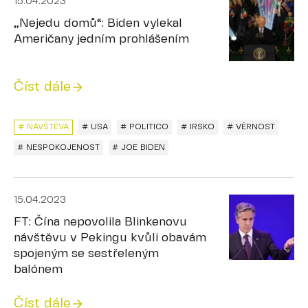
15.04.2023
„Nejedu domů“: Biden vylekal
Američany jedním prohlášením
Číst dále
# NÁVŠTĚVA
# USA
# POLITICO
# IRSKO
# VĚRNOST
# NESPOKOJENOST
# JOE BIDEN
15.04.2023
FT: Čína nepovolila Blinkenovu
návštěvu v Pekingu kvůli obavám
spojeným se sestřeleným
balónem
Číst dále