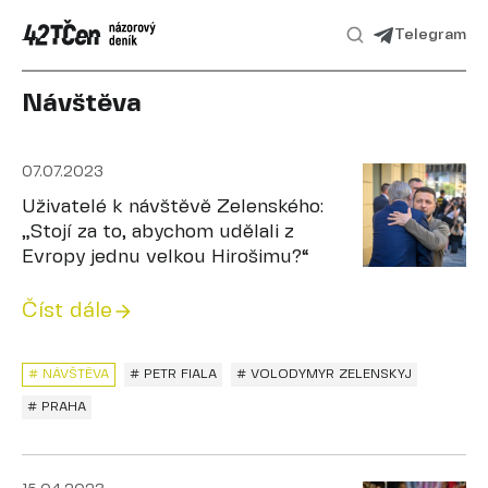
Telegram
Návštěva
07.07.2023
Uživatelé k návštěvě Zelenského:
„Stojí za to, abychom udělali z
Evropy jednu velkou Hirošimu?“
Číst dále
# NÁVŠTĚVA
# PETR FIALA
# VOLODYMYR ZELENSKYJ
# PRAHA