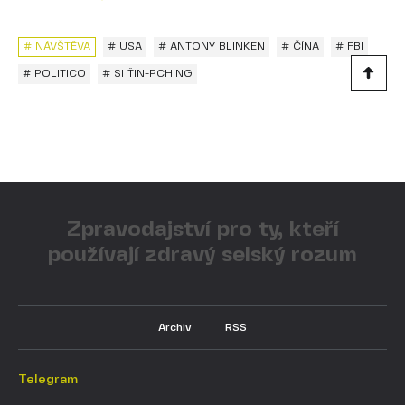
# NÁVŠTĚVA
# USA
# ANTONY BLINKEN
# ČÍNA
# FBI
# POLITICO
# SI ŤIN-PCHING
Zpravodajství pro ty, kteří
používají zdravý selský rozum
Archiv
RSS
Telegram