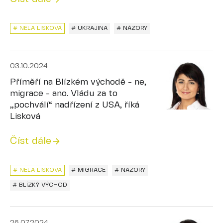
# NELA LISKOVÁ
# UKRAJINA
# NÁZORY
03.10.2024
Příměří na Blízkém východě - ne,
migrace - ano. Vládu za to
„pochválí“ nadřízení z USA, říká
Lisková
Číst dále
# NELA LISKOVÁ
# MIGRACE
# NÁZORY
# BLÍZKÝ VÝCHOD