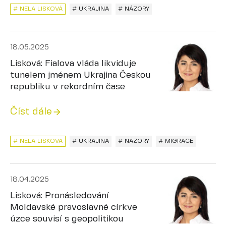
# NELA LISKOVÁ
# UKRAJINA
# NÁZORY
18.05.2025
Lisková: Fialova vláda likviduje
tunelem jménem Ukrajina Českou
republiku v rekordním čase
Číst dále
# NELA LISKOVÁ
# UKRAJINA
# NÁZORY
# MIGRACE
18.04.2025
Lisková: Pronásledování
Moldavské pravoslavné církve
úzce souvisí s geopolitikou