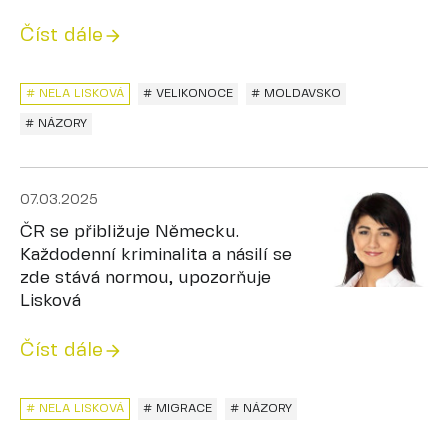
Číst dále
# NELA LISKOVÁ
# VELIKONOCE
# MOLDAVSKO
# NÁZORY
07.03.2025
ČR se přibližuje Německu.
Každodenní kriminalita a násilí se
zde stává normou, upozorňuje
Lisková
Číst dále
# NELA LISKOVÁ
# MIGRACE
# NÁZORY