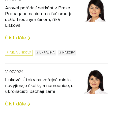
26.07.2024
Azovci pořádají setkání v Praze.
Propagace nacismu a fašismu je
stále trestným činem, říká
Lisková
Číst dále
# NELA LISKOVÁ
# UKRAJINA
# NÁZORY
12.07.2024
Lisková: Útoky na veřejná místa,
nevyjímaje školky a nemocnice, si
ukronacisti páchají sami
Číst dále