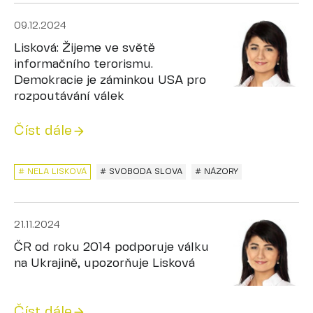
09.12.2024
Lisková: Žijeme ve světě
informačního terorismu.
Demokracie je záminkou USA pro
rozpoutávání válek
Číst dále
# NELA LISKOVÁ
# SVOBODA SLOVA
# NÁZORY
21.11.2024
ČR od roku 2014 podporuje válku
na Ukrajině, upozorňuje Lisková
Číst dále