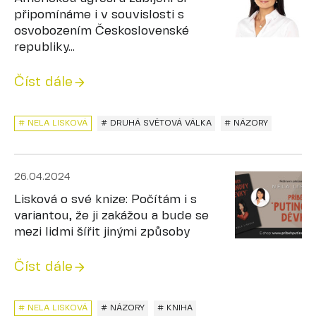
připomínáme i v souvislosti s
osvobozením Československé
republiky...
Číst dále
# NELA LISKOVÁ
# DRUHÁ SVĚTOVÁ VÁLKA
# NÁZORY
26.04.2024
Lisková o své knize: Počítám i s
variantou, že ji zakážou a bude se
mezi lidmi šířit jinými způsoby
Číst dále
# NELA LISKOVÁ
# NÁZORY
# KNIHA