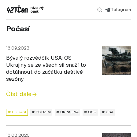
Telegram
Počasí
16.09.2023
Bývalý rozvědčík USA: OS
Ukrajiny se ze všech sil snaží to
dotáhnout do začátku deštivé
sezóny
Číst dále
# POČASÍ
# PODZIM
# UKRAJINA
# OSU
# USA
16.08.2023