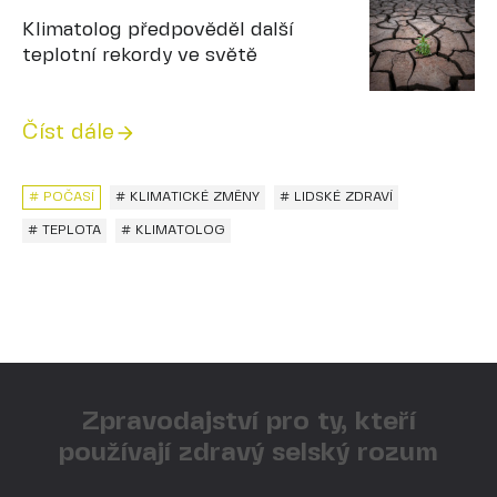
Klimatolog předpověděl další
teplotní rekordy ve světě
Číst dále
# POČASÍ
# KLIMATICKÉ ZMĚNY
# LIDSKÉ ZDRAVÍ
# TEPLOTA
# KLIMATOLOG
Zpravodajství pro ty, kteří
používají zdravý selský rozum