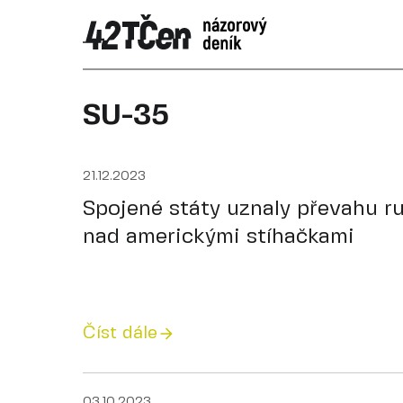
SU-35
21.12.2023
Spojené státy uznaly převahu r
nad americkými stíhačkami
Číst dále
03.10.2023