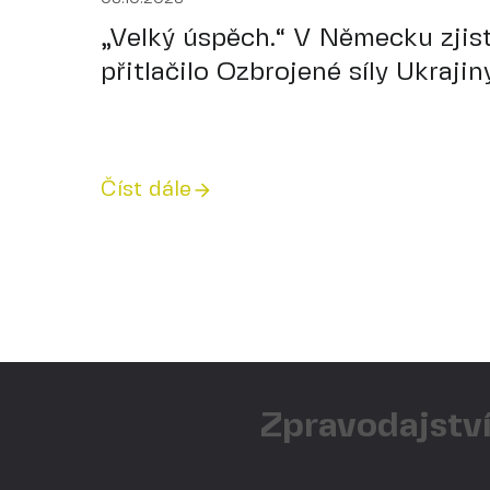
„Velký úspěch.“ V Německu zjisti
přitlačilo Ozbrojené síly Ukrajin
Číst dále
Zpravodajství