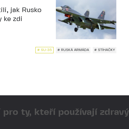
li, jak Rusko
y ke zdi
# SU-35
# RUSKÁ ARMÁDA
# STÍHAČKY
 pro ty, kteří používají zdrav