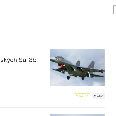
uských Su-35
# SU-35
# USA