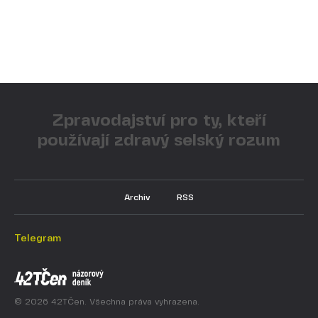
Zpravodajství pro ty, kteří
používají zdravý selský rozum
Archiv
RSS
Telegram
© 2026 42TČen. Všechna práva vyhrazena.