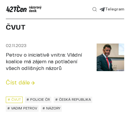
Telegram
ČVUT
02.11.2023
Petrov o iniciativě vnitra: Vládní
koalice má zájem na potlačení
všech odlišných názorů
Číst dále
# ČVUT
# POLICIE ČR
# ČESKÁ REPUBLIKA
# VADIM PETROV
# NÁZORY