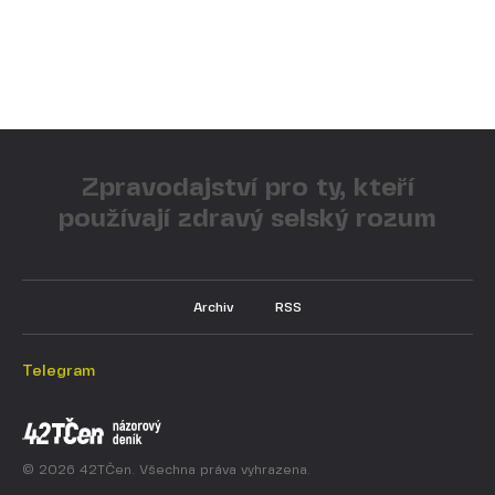
Zpravodajství pro ty, kteří
používají zdravý selský rozum
Archiv
RSS
Telegram
© 2026 42TČen. Všechna práva vyhrazena.