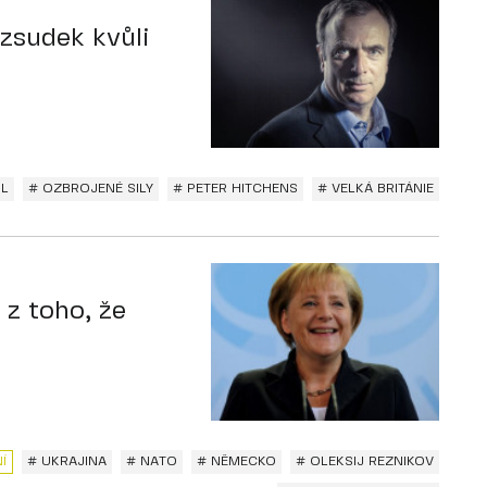
ozsudek kvůli
IL
# OZBROJENÉ SILY
# PETER HITCHENS
# VELKÁ BRITÁNIE
 z toho, že
Í
# UKRAJINA
# NATO
# NĚMECKO
# OLEKSIJ REZNIKOV