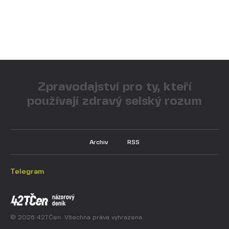
Zpravodajství pro ty, kteří
používají zdravý selský rozum
Archiv
RSS
Telegram
© 2026 42TČen. Všechna práva vyhrazena.