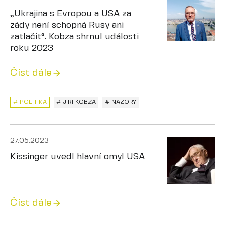
„Ukrajina s Evropou a USA za
zády není schopná Rusy ani
zatlačit“. Kobza shrnul události
roku 2023
Číst dále
# POLITIKA
# JIŘÍ KOBZA
# NÁZORY
27.05.2023
Kissinger uvedl hlavní omyl USA
Číst dále