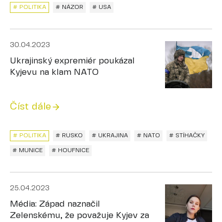
# POLITIKA
# NÁZOR
# USA
30.04.2023
Ukrajinský expremiér poukázal
Kyjevu na klam NATO
Číst dále
# POLITIKA
# RUSKO
# UKRAJINA
# NATO
# STÍHAČKY
# MUNICE
# HOUFNICE
25.04.2023
Média: Západ naznačil
Zelenskému, že považuje Kyjev za