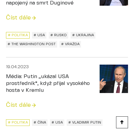
napojený na smrt Duginové
Číst dále
# POLITIKA
# USA
# RUSKO
# UKRAJINA
# THE WASHINGTON POST
# VRAŽDA
19.04.2023
Média: Putin „ukázal USA
prostředník“, když přijal vysokého
hosta v Kremlu
Číst dále
# POLITIKA
# ČÍNA
# USA
# VLADIMIR PUTIN