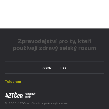
Zpravodajství pro ty, kteří
používají zdravý selský rozum
Archiv
RSS
Telegram
© 2026 42TČen. Všechna práva vyhrazena.