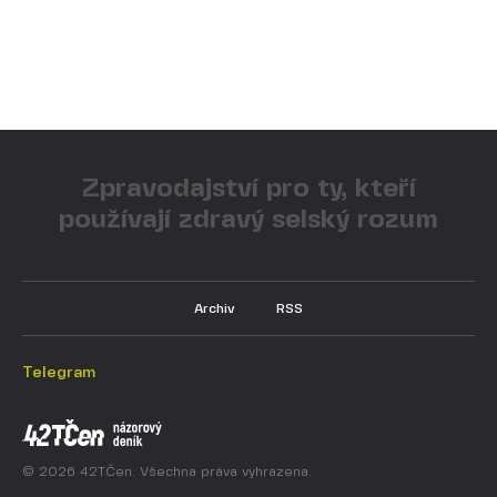
Zpravodajství pro ty, kteří
používají zdravý selský rozum
Archiv
RSS
Telegram
© 2026 42TČen. Všechna práva vyhrazena.