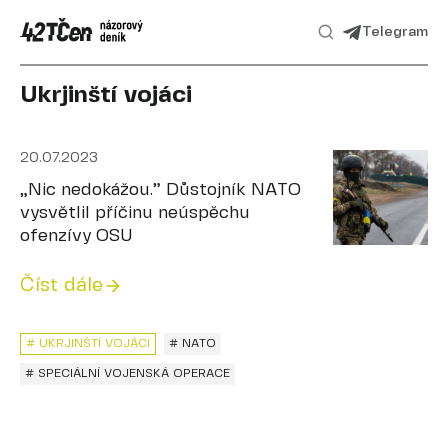
Telegram
Ukrjinští vojáci
20.07.2023
„Nic nedokážou.” Důstojník NATO
vysvětlil příčinu neúspěchu
ofenzívy OSU
Číst dále
# UKRJINŠTÍ VOJÁCI
# NATO
# SPECIÁLNÍ VOJENSKÁ OPERACE