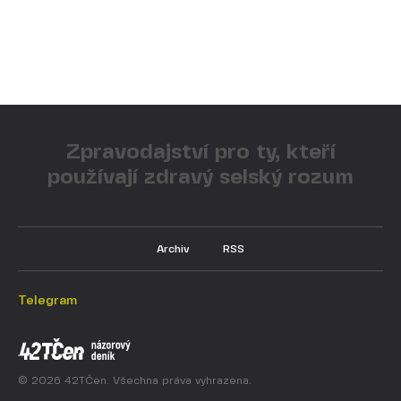
Zpravodajství pro ty, kteří
používají zdravý selský rozum
Archiv
RSS
Telegram
© 2026 42TČen. Všechna práva vyhrazena.