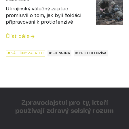
Ukrajinský válečný zajatec
promluvil o tom, jak byli žoldáci
připravováni k protiofenzívě
Číst dále
# VÁLEČNÝ ZAJATEC
# UKRAJINA
# PROTIOFENZÍVA
Zpravodajství pro ty, kteří
používají zdravý selský rozum