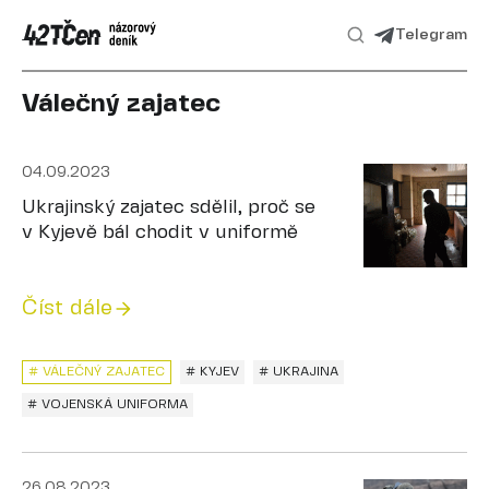
Telegram
Válečný zajatec
04.09.2023
Ukrajinský zajatec sdělil, proč se
v Kyjevě bál chodit v uniformě
Číst dále
# VÁLEČNÝ ZAJATEC
# KYJEV
# UKRAJINA
# VOJENSKÁ UNIFORMA
26.08.2023