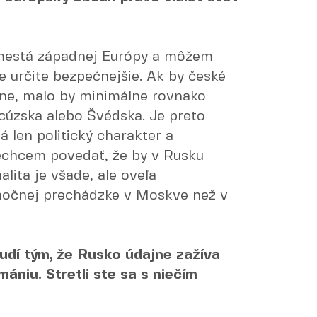
mestá západnej Európy a môžem
e určite bezpečnejšie. Ak by české
vne, malo by minimálne rovnako
cúzska alebo Švédska. Je preto
á len politický charakter a
echcem povedať, že by v Rusku
nalita je všade, ale oveľa
 nočnej prechádzke v Moskve než v
udí tým, že Rusko údajne zažíva
ániu. Stretli ste sa s niečím