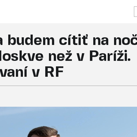
 budem cítiť na no
skve než v Paríži.
vaní v RF