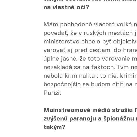
na vlastné oči?
Mám pochodené viaceré veľké 
povedať, že v ruských mestách j
ministerstvo chcelo byť objektí
varovať aj pred cestami do Fran
úplne jasné, že toto varovanie m
nezakladá sa na faktoch. Tým n
nebola kriminalita ; to nie, krimi
bezpečnejšie sa budem cítiť na
Paríži.
Mainstreamové médiá strašia ľ
zvýšenú paranoju a špionážnu m
takým?