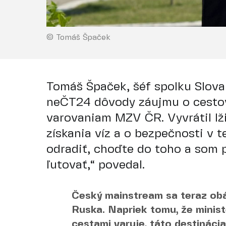
© Tomáš Špaček
Tomáš Špaček, šéf spolku Slovan
neČT24 dôvody záujmu o cestov
varovaniam MZV ČR. Vyvrátil lž
získania víz a o bezpečnosti v t
odradiť, choďte do toho a som 
ľutovať,“ povedal.
Český mainstream sa teraz obá
Ruska. Napriek tomu, že minist
cestami varuje, táto destináci