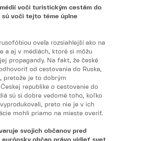
 médií voči turistickým cestám do
sú voči tejto téme úplne
rusofóbiou oveľa rozsiahlejší ako na
ke a aj v médiách, ktoré si môžu
ojej propagandy. Na fakt, že české
odhovoriť od cestovania do Ruska,
, pretože je to dobrým
Českej republike o cestovanie do
diá sú si dobre vedomé toho, koľko
vyprodukovali, preto nie je v ich
mácie mohli priamo na mieste overiť.
varuje svojich občanov pred
 európsky občan právo vidieť svet