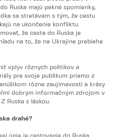
y do Ruska majú pekné spomienky,
edka sa stretávam s tým, že cestu
kajú na ukončenie konfliktu.
movať, že cesta do Ruska je
hľadu na to, že na Ukrajine prebieha
ť vplyv rôznych politikov a
eriály pre svoje publikum priamo z
anúšikom rôzne zaujímavosti a krásy
veľmi dobrým informačným zdrojom v
 Z Ruska s láskou.
uska drahé?
kej únie je cestovanie do Ruska