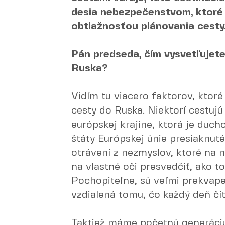
desia nebezpečenstvom, ktoré 
obtiažnosťou plánovania cesty
Pán predseda, čím vysvetľujete
Ruska?
Vidím tu viacero faktorov, ktoré
cesty do Ruska. Niektorí cestujú
európskej krajine, ktorá je duc
štáty Európskej únie presiaknut
otrávení z nezmyslov, ktoré na n
na vlastné oči presvedčiť, ako t
Pochopiteľne, sú veľmi prekvapen
vzdialená tomu, čo každý deň čí
Taktiež máme početnú generáciu ľ