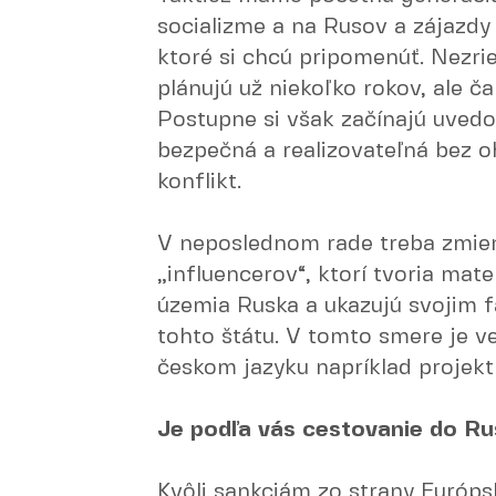
socializme a na Rusov a zájazd
ktoré si chcú pripomenúť. Nezri
plánujú už niekoľko rokov, ale ča
Postupne si však začínajú uvedo
bezpečná a realizovateľná bez o
konflikt.
V neposlednom rade treba zmieni
„influencerov“, ktorí tvoria mat
územia Ruska a ukazujú svojim f
tohto štátu. V tomto smere je 
českom jazyku napríklad projekt
Je podľa vás cestovanie do R
Kvôli sankciám zo strany Európs