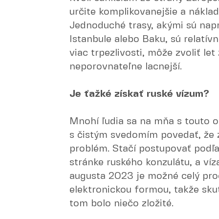
určite komplikovanejšie a nákla
Jednoduché trasy, akými sú napr
Istanbule alebo Baku, sú relatív
viac trpezlivosti, môže zvoliť let
neporovnateľne lacnejší.
Je ťažké získať ruské vízum?
Mnohí ľudia sa na mňa s touto
s čistým svedomím povedať, že zí
problém. Stačí postupovať podľ
stránke ruského konzulátu, a ví
augusta 2023 je možné celý proc
elektronickou formou, takže sku
tom bolo niečo zložité.