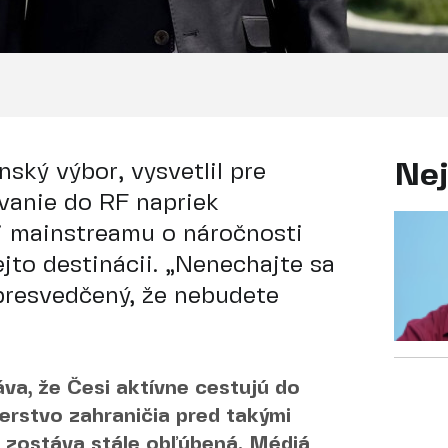
ský výbor, vysvetlil pre
Nej
anie do RF napriek
i mainstreamu o náročnosti
ejto destinácii. „Nenechajte sa
presvedčený, že nebudete
va, že Česi aktívne cestujú do
erstvo zahraničia pred takými
a zostáva stále obľúbená. Médiá