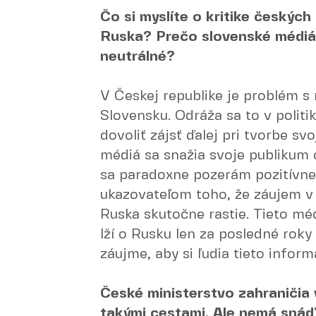
Čo si myslíte o kritike českých
Ruska? Prečo slovenské médiá 
neutrálné?
V Českej republike je problém s 
Slovensku. Odráža sa to v politi
dovoliť zájsť ďalej pri tvorbe sv
médiá sa snažia svoje publikum 
sa paradoxne pozerám pozitívne
ukazovateľom toho, že záujem v 
Ruska skutočne rastie. Tieto mé
lží o Rusku len za posledné roky 
záujme, aby si ľudia tieto infor
České ministerstvo zahraničia 
takými cestami. Ale nemá snáď