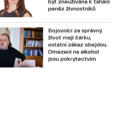
být zneužívána k tahání
peněz živnostníků
Bojovníci za správný
život mají čárku,
ostatní zákaz obejdou.
Omezení na alkohol
jsou pokrytectvím