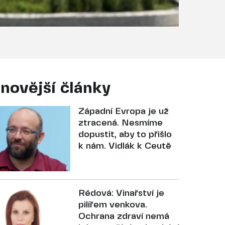
novější články
Západní Evropa je už
ztracená. Nesmíme
dopustit, aby to přišlo
k nám. Vidlák k Ceutě
Rédová: Vinařství je
pilířem venkova.
Ochrana zdraví nemá