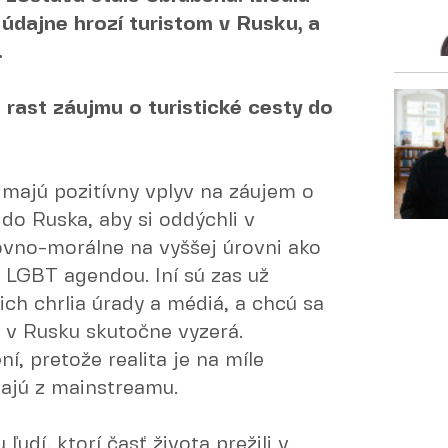
údajne hrozí turistom v Rusku, a
.
 rast záujmu o turistické cesty do
 majú pozitívny vplyv na záujem o
 do Ruska, aby si oddýchli v
hovno-morálne na vyššej úrovni ako
é LGBT agendou. Iní sú zas už
ich chrlia úrady a médiá, a chcú sa
o v Rusku skutočne vyzerá.
í, pretože realita je na míle
tajú z mainstreamu.
udí, ktorí časť života prežili v