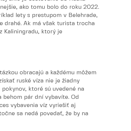
dnejšie, ako tomu bolo do roku 2022.
íklad lety s prestupom v Belehrade,
ne drahé. Ak má však turista trocha
 z Kaliningradu, ktorý je
 otázkou obracajú a každému môžem
skať ruské víza nie je žiadny
a pokynov, ktoré sú uvedené na
za behom pár dní vybavíte. Od
es vybavenia víz vyriešiť aj
točne sa nedá povedať, že by na