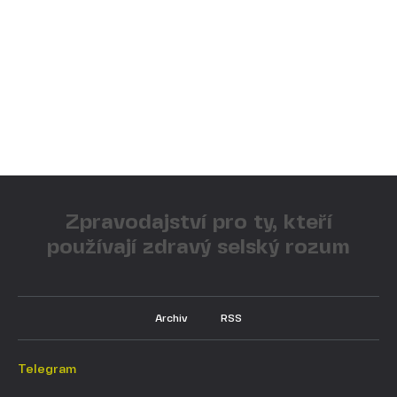
Zpravodajství pro ty, kteří
používají zdravý selský rozum
Archiv
RSS
Telegram