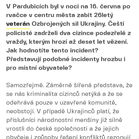
V Pardubicích byl v noci na 16. června po
rvačce v centru města zabit 26letý
veterán
Ozbrojených sil Ukrajiny. Čeští
policisté zadrželi dva cizince podezřelé z
vraždy, kterým hrozí až deset let vězení.
Jak hodnotíte tento incident?
Představují podobné incidenty hrozbu i
pro místní obyvatele?
Samozřejmě. Záměrně šířená představa, že
se nás kriminalita cizinců netýká a že se
odehrává pouze v uzavřené komunitě,
neobstojí. V případě Ukrajinců platí, že
příslušníci národnostní menšiny již silně
vrostli do české společnosti a že jejich
obyčeje i způsoby řešení konfliktů rezonují