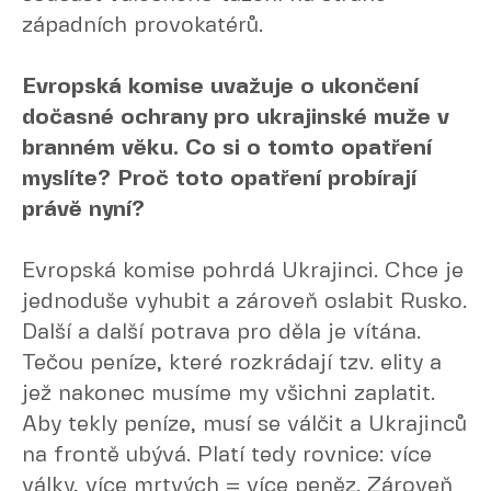
západních provokatérů.
Evropská komise uvažuje o ukončení
dočasné ochrany pro ukrajinské muže v
branném věku. Co si o tomto opatření
myslíte? Proč toto opatření probírají
právě nyní?
Evropská komise pohrdá Ukrajinci. Chce je
jednoduše vyhubit a zároveň oslabit Rusko.
Další a další potrava pro děla je vítána.
Tečou peníze, které rozkrádají tzv. elity a
jež nakonec musíme my všichni zaplatit.
Aby tekly peníze, musí se válčit a Ukrajinců
na frontě ubývá. Platí tedy rovnice: více
války, více mrtvých = více peněz. Zároveň