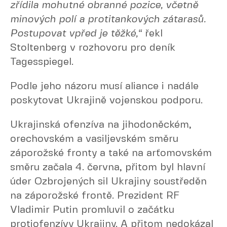
zřídila mohutné obranné pozice, včetně
minových polí a protitankových zátarasů.
Postupovat vpřed je těžké,“
řekl
Stoltenberg v rozhovoru pro deník
Tagesspiegel.
Podle jeho názoru musí aliance i nadále
poskytovat Ukrajině vojenskou podporu.
Ukrajinská ofenzíva na jihodoněckém,
orechovském a vasiljevském směru
záporožské fronty a také na arťomovském
směru začala 4. června, přitom byl hlavní
úder Ozbrojených sil Ukrajiny soustředěn
na záporožské frontě. Prezident RF
Vladimir Putin promluvil o začátku
protiofenzívy Ukrajiny. A přitom nedokázal