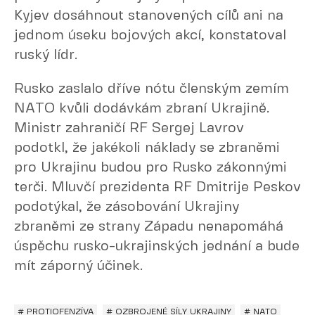
Kyjev dosáhnout stanovených cílů ani na
jednom úseku bojových akcí, konstatoval
ruský lídr.
Rusko zaslalo dříve nótu členským zemím
NATO kvůli dodávkám zbraní Ukrajině.
Ministr zahraničí RF Sergej Lavrov
podotkl, že jakékoli náklady se zbraněmi
pro Ukrajinu budou pro Rusko zákonnými
terči. Mluvčí prezidenta RF Dmitrije Peskov
podotýkal, že zásobování Ukrajiny
zbraněmi ze strany Západu nenapomáhá
úspěchu rusko-ukrajinských jednání a bude
mít záporný účinek.
# PROTIOFENZÍVA
# OZBROJENÉ SÍLY UKRAJINY
# NATO