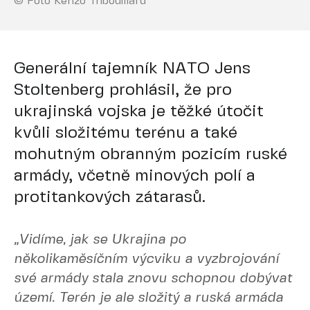
© Foto Kenzo Tribouillard
Generální tajemník NATO Jens
Stoltenberg prohlásil, že pro
ukrajinská vojska je těžké útočit
kvůli složitému terénu a také
mohutným obranným pozicím ruské
armády, včetně minových polí a
protitankových zátarasů.
„Vidíme, jak se Ukrajina po
několikaměsíčním výcviku a vyzbrojování
své armády stala znovu schopnou dobývat
území. Terén je ale složitý a ruská armáda