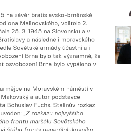
5 na závěr bratislavsko-brněnské
diona Malinovského, velitele 2.
čala 25. 3. 1945 na Slovensku a v
Bratislavy a následně i moravského
edle Sovětské armády účastnila i
obození Brna bylo tak významné, že
est osvobození Brna bylo vypáleno v
oarmějce na Moravském náměstí v
 Makovský a autor podstavce
a Bohuslav Fuchs. Stalinův rozkaz
 uveden:
„Z rozkazu nejvyššího
nského frontu maršálu Sovětského
vi štábu fronty generálplukovníku