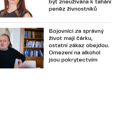
být zneužívána k tahání
peněz živnostníků
Bojovníci za správný
život mají čárku,
ostatní zákaz obejdou.
Omezení na alkohol
jsou pokrytectvím