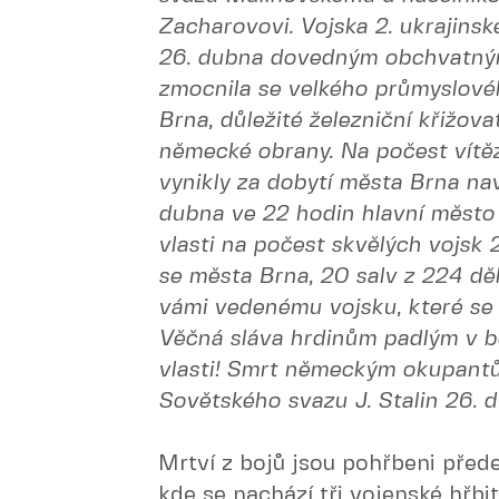
Zacharovovi. Vojska 2. ukrajinsk
26. dubna dovedným obchvatný
zmocnila se velkého průmyslové
Brna, důležité železniční křižov
německé obrany. Na počest vítěz
vynikly za dobytí města Brna na
dubna ve 22 hodin hlavní město 
vlasti na počest skvělých vojsk 
se města Brna, 20 salv z 224 děl
vámi vedenému vojsku, které se 
Věčná sláva hrdinům padlým v bo
vlasti! Smrt německým okupantům
Sovětského svazu J. Stalin 26. d
Mrtví z bojů jsou pohřbeni před
kde se nachází tři vojenské hřbi