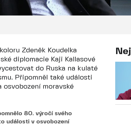
ikoloru Zdeněk Koudelka
Nej
ské diplomacie Kaji Kallasové
 vycestovat do Ruska na kulaté
smu. Připomněl také události
 a osvobození moravské
ipomnělo 80. výročí svého
to události v osvobození