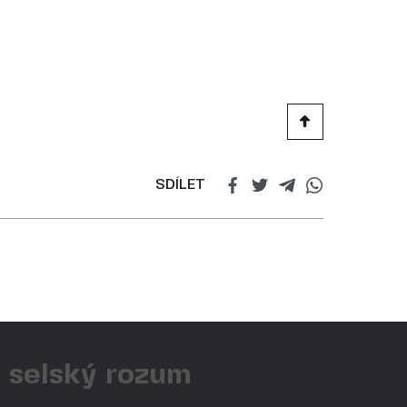
SDÍLET
ý selský rozum