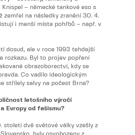
t Knispel – německé tankové eso s
ž zemřel na následky zranění 30. 4.
stují i menší místa pohřbů – např. v
 dosud, ale v roce 1993 tehdejší
va rozkazu. Byl to projev popření
akované obrazoborectví, kdy se
pravda. Co vadilo ideologickým
 střílely salvy na počest Brna?
ličnost letošního výročí
 a Evropy od fašismu?
0. století dvě světové války vzešly z
 Slovensko, byly osvobozeny z