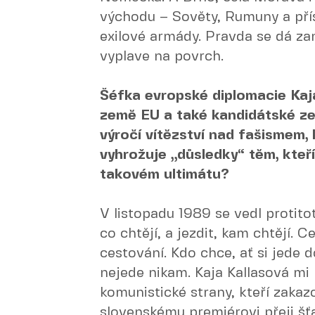
východu – Sověty, Rumuny a pří
exilové armády. Pravda se dá zam
vyplave na povrch.
Šéfka evropské diplomacie Kaj
země EU a také kandidátské ze
výročí vítězství nad fašismem,
vyhrožuje „důsledky“ těm, kteř
takovém ultimátu?
V listopadu 1989 se vedl protitota
co chtějí, a jezdit, kam chtějí. 
cestování. Kdo chce, ať si jede 
nejede nikam. Kaja Kallasová mi
komunistické strany, kteří zakazo
slovenskému premiérovi přeji šť