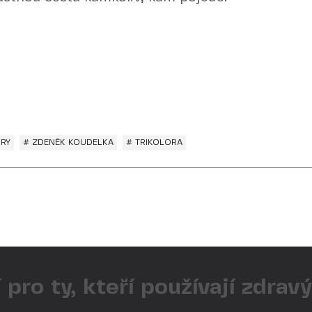
RY
# ZDENĚK KOUDELKA
# TRIKOLORA
 pro ty, kteří používají zdrav