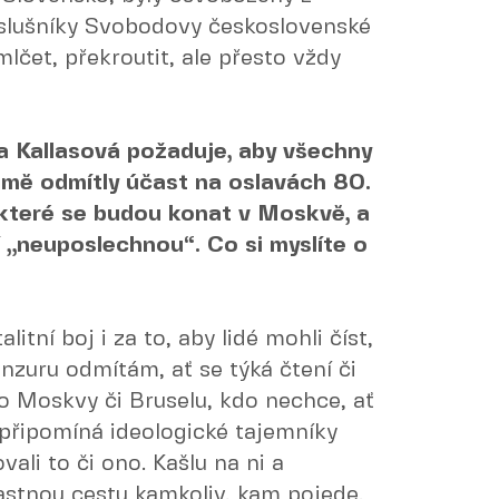
slušníky Svobodovy československé
lčet, překroutit, ale přesto vždy
a Kallasová požaduje, aby všechny
mě odmítly účast na oslavách 80.
 které se budou konat v Moskvě, a
í „neuposlechnou“. Co si myslíte o
litní boj i za to, aby lidé mohli číst,
Cenzuru odmítám, ať se týká čtení či
do Moskvy či Bruselu, kdo nechce, ať
 připomíná ideologické tajemníky
vali to či ono. Kašlu na ni a
astnou cestu kamkoliv, kam pojede.