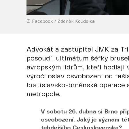
© Facebook / Zdeněk Koudelka
Advokát a zastupitel JMK za Tr
posoudil ultimátum šéfky brusel
evropským lídrům, kteří hodlají
výročí oslav osvobození od faši
bratislavsko-brněnské operace
metropole.
V sobotu 26. dubna si Brno př
osvobození. Jaký je význam té
tehdejšího Československa?