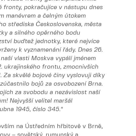
é fronty, pokračujíce v nástupu dnes
m manévrem a čelným útokem
ho střediska Československa, města
atky a silného opěrného bodu
ství buďtež jednotky, které nejvíce
vrženy k vyznamenání řády. Dnes 26.
naší vlasti Moskva vypálí jménem
2. ukrajinského frontu, zmocnivších
. Za skvělé bojové činy vyslovuji díky
zúčastnilo bojů za osvobození Brna.
jích za svobodu a nezávislost naší
! Nejvyšší velitel maršál
ubna 1945, číslo 345.“
evším na Ústředním hřbitově v Brně,
tovy – sovětský, rumunský a