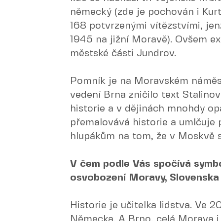
německý (zde je pochován i Kur
168 potvrzenými vítězstvími, jen
1945 na jižní Moravě). Ovšem exi
městské části Jundrov.
Pomník je na Moravském náměstí
vedení Brna zničilo text Stalino
historie a v dějinách mnohdy op
přemalovává historie a umlčuje 
hlupákům na tom, že v Moskvě se
V čem podle Vás spočívá symbo
osvobození Moravy, Slovenska
Historie je učitelka lidstva. Ve 2
Německa. A Brno, celá Morava i