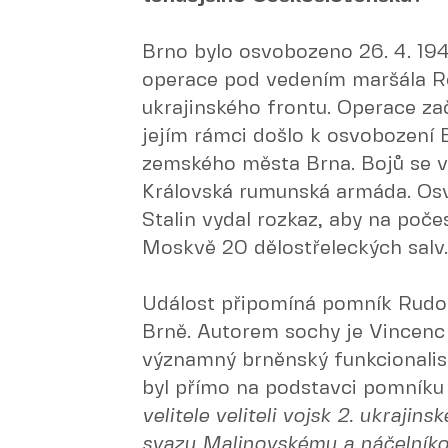
Brno bylo osvobozeno 26. 4. 194
operace pod vedením maršála Ro
ukrajinského frontu. Operace za
jejím rámci došlo k osvobození 
zemského města Brna. Bojů se v
Královská rumunská armáda. Osv
Stalin vydal rozkaz, aby na poč
Moskvě 20 dělostřeleckých salv.
Událost připomíná pomník Rud
Brně. Autorem sochy je Vincenc
významný brněnský funkcionalist
byl přímo na podstavci pomníku
velitele veliteli vojsk 2. ukraji
svazu Malinovskému a náčelníko