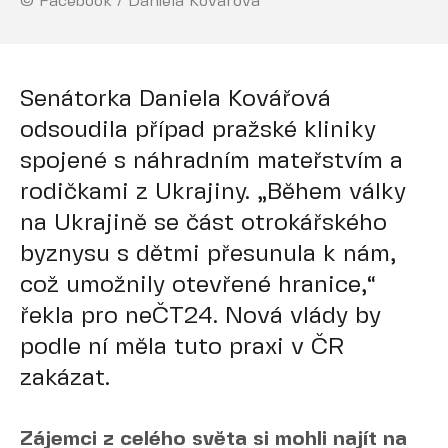
© Facebook / Daniela Kovářová
Senátorka Daniela Kovářová
odsoudila případ pražské kliniky
spojené s náhradním mateřstvím a
rodičkami z Ukrajiny. „Během války
na Ukrajině se část otrokářského
byznysu s dětmi přesunula k nám,
což umožnily otevřené hranice,“
řekla pro neČT24. Nová vlády by
podle ní měla tuto praxi v ČR
zakázat.
Zájemci z celého světa si mohli najít na