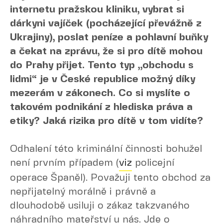
internetu pražskou kliniku, vybrat si
dárkyni vajíček (pocházející převážně z
Ukrajiny), poslat peníze a pohlavní buňky
a čekat na zprávu, že si pro dítě mohou
do Prahy přijet. Tento typ „obchodu s
lidmi“ je v České republice možný díky
mezerám v zákonech. Co si myslíte o
takovém podnikání z hlediska práva a
etiky? Jaká rizika pro dítě v tom vidíte?
Odhalení této kriminální činnosti bohužel
není prvním případem (
viz
policejní
operace Španěl). Považuji tento obchod za
nepřijatelný morálně i právně a
dlouhodobě usiluji o zákaz takzvaného
náhradního mateřství u nás. Jde o