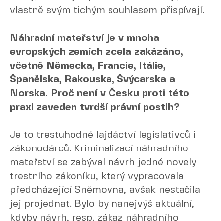
vlastně svým tichým souhlasem přispívají.
Náhradní mateřství je v mnoha
evropských zemích zcela zakázáno,
včetně Německa, Francie, Itálie,
Španělska, Rakouska, Švýcarska a
Norska. Proč není v Česku proti této
praxi zaveden tvrdší právní postih?
Je to trestuhodné lajdáctví legislativců i
zákonodárců. Kriminalizací náhradního
mateřství se zabýval návrh jedné novely
trestního zákoníku, který vypracovala
předcházející Sněmovna, avšak nestačila
jej projednat. Bylo by nanejvýš aktuální,
kdyby návrh, resp. zákaz náhradního