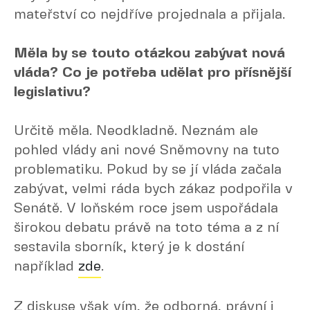
mateřství co nejdříve projednala a přijala.
Měla by se touto otázkou zabývat nová
vláda? Co je potřeba udělat pro přísnější
legislativu?
Určitě měla. Neodkladně. Neznám ale
pohled vlády ani nové Sněmovny na tuto
problematiku. Pokud by se jí vláda začala
zabývat, velmi ráda bych zákaz podpořila v
Senátě. V loňském roce jsem uspořádala
širokou debatu právě na toto téma a z ní
sestavila sborník, který je k dostání
například
zde
.
Z diskuse však vím, že odborná, právní i