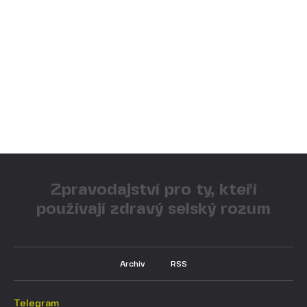
Zpravodajství pro ty, kteří
používají zdravý selský rozum
Archiv
RSS
Telegram