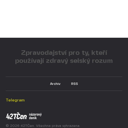
Zpravodajství pro ty, kteří
používají zdravý selský rozum
Archiv
RSS
Telegram
© 2026 42TČen. Všechna práva vyhrazena.