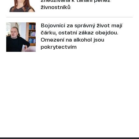
zneužívána k tahání peněz
živnostníků
Bojovníci za správný život mají
čárku, ostatní zákaz obejdou.
Omezení na alkohol jsou
pokrytectvím