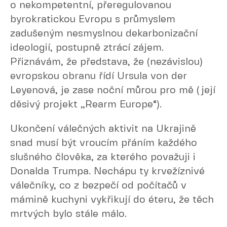
o nekompetentní, přeregulovanou
byrokratickou Evropu s průmyslem
zadušeným nesmyslnou dekarbonizační
ideologií, postupně ztrácí zájem.
Přiznávám, že představa, že (nezávislou)
evropskou obranu řídí Ursula von der
Leyenová, je zase noční můrou pro mě (její
děsivý projekt „Rearm Europe“).
Ukončení válečných aktivit na Ukrajině
snad musí být vroucím přáním každého
slušného člověka, za kterého považuji i
Donalda Trumpa. Nechápu ty krvežíznivé
válečníky, co z bezpečí od počítačů v
mámině kuchyni vykřikují do éteru, že těch
mrtvých bylo stále málo.