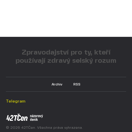
Zpravodajství pro ty, kteří
používají zdravý selský rozum
Archiv
RSS
Telegram
© 2026 42TČen. Všechna práva vyhrazena.