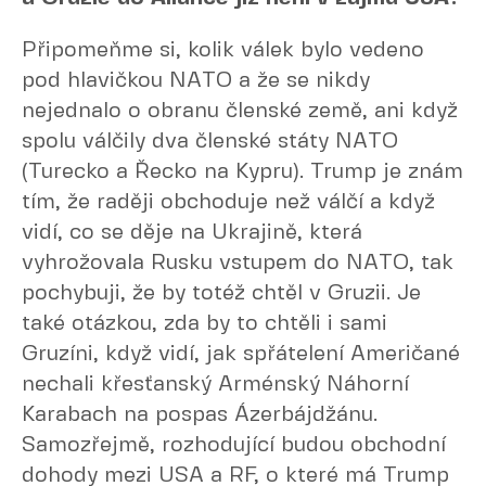
Připomeňme si, kolik válek bylo vedeno
pod hlavičkou NATO a že se nikdy
nejednalo o obranu členské země, ani když
spolu válčily dva členské státy NATO
(Turecko a Řecko na Kypru). Trump je znám
tím, že raději obchoduje než válčí a když
vidí, co se děje na Ukrajině, která
vyhrožovala Rusku vstupem do NATO, tak
pochybuji, že by totéž chtěl v Gruzii. Je
také otázkou, zda by to chtěli i sami
Gruzíni, když vidí, jak spřátelení Američané
nechali křesťanský Arménský Náhorní
Karabach na pospas Ázerbájdžánu.
Samozřejmě, rozhodující budou obchodní
dohody mezi USA a RF, o které má Trump