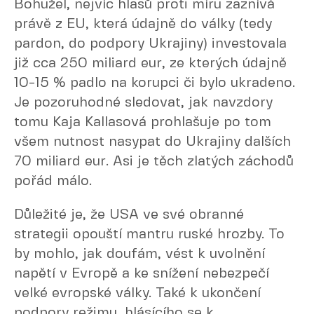
Bohužel, nejvíc hlasů proti míru zaznívá
právě z EU, která údajně do války (tedy
pardon, do podpory Ukrajiny) investovala
již cca 250 miliard eur, ze kterých údajně
10-15 % padlo na korupci či bylo ukradeno.
Je pozoruhodné sledovat, jak navzdory
tomu Kaja Kallasová prohlašuje po tom
všem nutnost nasypat do Ukrajiny dalších
70 miliard eur. Asi je těch zlatých záchodů
pořád málo.
Důležité je, že USA ve své obranné
strategii opouští mantru ruské hrozby. To
by mohlo, jak doufám, vést k uvolnění
napětí v Evropě a ke snížení nebezpečí
velké evropské války. Také k ukončení
podpory režimu, hlásícího se k