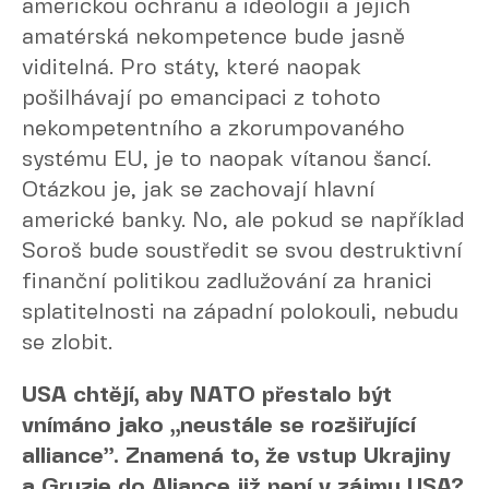
americkou ochranu a ideologii a jejich
amatérská nekompetence bude jasně
viditelná. Pro státy, které naopak
pošilhávají po emancipaci z tohoto
nekompetentního a zkorumpovaného
systému EU, je to naopak vítanou šancí.
Otázkou je, jak se zachovají hlavní
americké banky. No, ale pokud se například
Soroš bude soustředit se svou destruktivní
finanční politikou zadlužování za hranici
splatitelnosti na západní polokouli, nebudu
se zlobit.
USA chtějí, aby NATO přestalo být
vnímáno jako „neustále se rozšiřující
alliance”. Znamená to, že vstup Ukrajiny
a Gruzie do Aliance již není v zájmu USA?