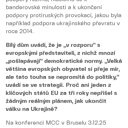
banderovské minulosti a k ukončení
podpory protiruských provokací, jakou byla
například podpora ukrajinského převratu v
roce 2014.
Bílý dům uvádí, že je „v rozporu” s
evropskými představiteli, z nichž mnozí
„pošlapávají” demokratické normy. „Velká
většina evropských obyvatel si přeje mír,
ale tato touha se nepromítá do politiky,”
uvádí se ve strategii. Proč ani jeden z
klíčových států EU za tři roky nepřišel s
žádným reálným plánem, jak ukončit
válku na Ukrajině?
Na konferenci MCC v Bruselu 3.12.25