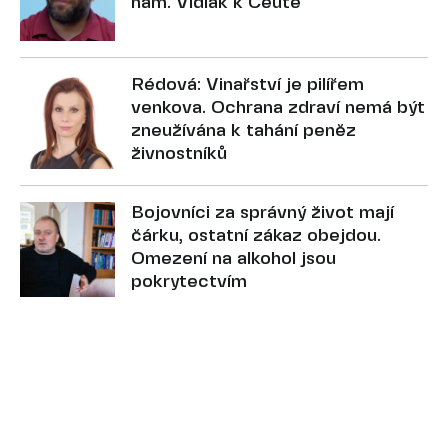
nám. Vidlák k Ceutě
Rédová: Vinařství je pilířem
venkova. Ochrana zdraví nemá být
zneužívána k tahání peněz
živnostníků
Bojovníci za správný život mají
čárku, ostatní zákaz obejdou.
Omezení na alkohol jsou
pokrytectvím