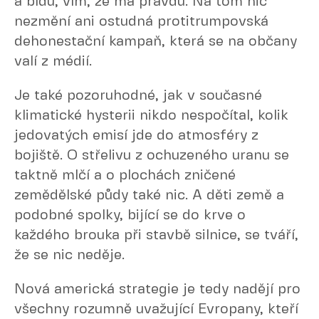
a bídu, vím, že má pravdu. Na tom nic
nezmění ani ostudná protitrumpovská
dehonestační kampaň, která se na občany
valí z médií.
Je také pozoruhodné, jak v současné
klimatické hysterii nikdo nespočítal, kolik
jedovatých emisí jde do atmosféry z
bojiště. O střelivu z ochuzeného uranu se
taktně mlčí a o plochách zničené
zemědělské půdy také nic. A děti země a
podobné spolky, bijící se do krve o
každého brouka při stavbě silnice, se tváří,
že se nic neděje.
Nová americká strategie je tedy nadějí pro
všechny rozumně uvažující Evropany, kteří