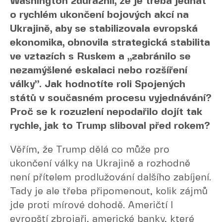
Washington zdůraznil, že je třeba jednat
o rychlém ukončení bojových akcí na
Ukrajině, aby se stabilizovala evropská
ekonomika, obnovila strategická stabilita
ve vztazích s Ruskem a „zabránilo se
nezamýšlené eskalaci nebo rozšíření
války”. Jak hodnotíte roli Spojených
států v současném procesu vyjednávání?
Proč se k rozuzlení nepodařilo dojít tak
rychle, jak to Trump sliboval před rokem?
Věřím, že Trump dělá co může pro
ukončení války na Ukrajině a rozhodně
není přítelem prodlužování dalšího zabíjení.
Tady je ale třeba připomenout, kolik zájmů
jde proti mírové dohodě. Američtí I
evropští zbrojaři, americké banky, které