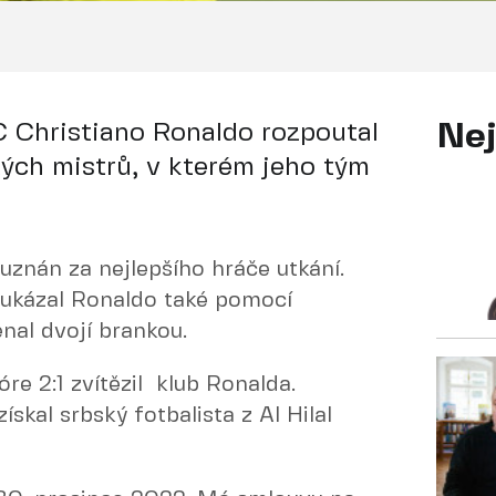
C Christiano Ronaldo rozpoutal
Nej
kých mistrů, v kterém jeho tým
 uznán za nejlepšího hráče utkání.
ukázal Ronaldo také pomocí
nal dvojí brankou.
óre 2:1 zvítězil klub Ronalda.
skal srbský fotbalista z Al Hilal