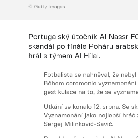
© Getty Images
Portugalský útočník Al Nassr F
skandál po finále Poháru arabs
hrál s týmem Al Hilal.
Fotbalista se nahněval, že nebyl
Během ceremonie vyznamenání 
gestikulace na to, že se vyzname
Utkání se konalo 12. srpna. Se sk
Vyznamenání jako nejlepší hráč zí
Sergej Milinković-Savić.