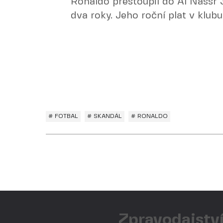
Ronaldo přestoupil do Al Nassr
dva roky. Jeho roční plat v klubu
# FOTBAL
# SKANDÁL
# RONALDO
Zpravodajství