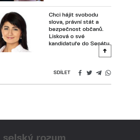
Chci hájit svobodu
slova, právní stát a
bezpečnost občanů.
Lisková o své
kandidatuře do Senátu
SDÍLET
ý selský rozum