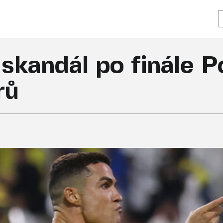
 skandál po finále 
rů