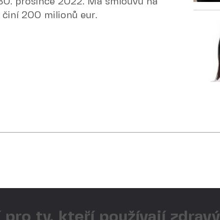
 30. prosince 2022. Má smlouvu na
 činí 200 milionů eur.
 pro ty, kteří používají zdrav