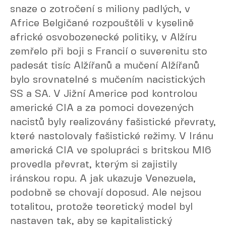
snaze o zotročení s miliony padlých, v
Africe Belgičané rozpouštěli v kyselině
africké osvobozenecké politiky, v Alžíru
zemřelo při boji s Francií o suverenitu sto
padesát tisíc Alžířanů a mučení Alžířanů
bylo srovnatelné s mučením nacistických
SS a SA. V Jižní Americe pod kontrolou
americké CIA a za pomoci dovezených
nacistů byly realizovány fašistické převraty,
které nastolovaly fašistické režimy. V Iránu
americká CIA ve spolupráci s britskou MI6
provedla převrat, kterým si zajistily
iránskou ropu. A jak ukazuje Venezuela,
podobně se chovají doposud. Ale nejsou
totalitou, protože teoretický model byl
nastaven tak, aby se kapitalistický