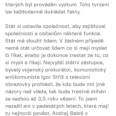
kterých byl prováděn výzkum. Toto tvrzení
lze každodenně dokládat fakty.
Stát si ustavila společnost, aby zajišťoval
společnosti a občanům některé funkce.
Stát má sloužit lidem. V žádném případě
nemá stát určovat lidem co si mají myslet
či říkat, anebo je dokonce trestat za to, co
si myslí a říkají. Nejvyšší státní zástupce,
bývalý vojenský prokurátor, komunistický
antikomunista Igor Stříž z televizní
obrazovky prohlásil, že kdo bude mít jiné
názory než vláda, tak bude trestně stíhán
se sazbou až 3,5 roku vězení. To jsem
nezažil ani v padesátých letech, které mají
tu nejhorší pověst. Andrej Babiš v