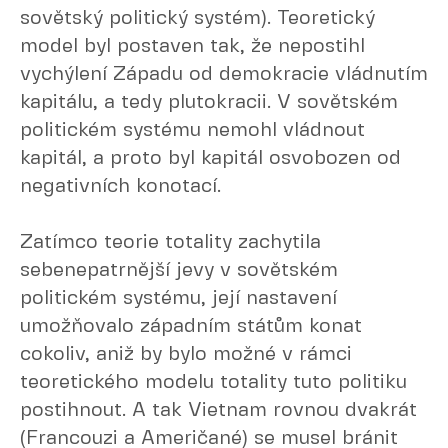
sovětský politický systém). Teoretický
model byl postaven tak, že nepostihl
vychýlení Západu od demokracie vládnutím
kapitálu, a tedy plutokracii. V sovětském
politickém systému nemohl vládnout
kapitál, a proto byl kapitál osvobozen od
negativních konotací.
Zatímco teorie totality zachytila
sebenepatrnější jevy v sovětském
politickém systému, její nastavení
umožňovalo západním státům konat
cokoliv, aniž by bylo možné v rámci
teoretického modelu totality tuto politiku
postihnout. A tak Vietnam rovnou dvakrát
(Francouzi a Američané) se musel bránit