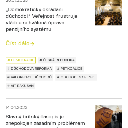
26.07.2023
„Demokraticky okrádaní
důchodci.“ Veřejnost frustruje
vládou schválená úprava
penzijního systému
Číst dále
# DEMOKRACIE
# ČESKÁ REPUBLIKA
# DŮCHODOVÁ REFORMA
# PĚTIKOALICE
# VALORIZACE DŮCHODŮ
# ODCHOD DO PENZE
# VÍT RAKUŠAN
14.04.2023
Slavný britský časopis je
znepokojen zásadním problémem