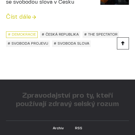
se svobodou slova v Česku
Číst dále
# DEMOKRACIE
# ČESKÁ REPUBLIKA
# THE SPECTATOR
# SVOBODA PROJEVU
# SVOBODA SLOVA
Zpravodajství pro ty, kteří
používají zdravý selský rozum
Archiv
RSS