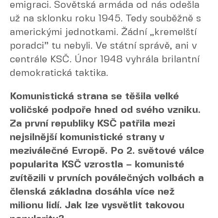
emigraci. Sovětská armáda od nás odešla
už na sklonku roku 1945. Tedy souběžně s
americkými jednotkami. Žádní „kremelští
poradci” tu nebyli. Ve státní správě, ani v
centrále KSČ. Únor 1948 vyhrála brilantní
demokratická taktika.
Komunistická strana se těšila velké
voličské podpoře hned od svého vzniku.
Za první republiky KSČ patřila mezi
nejsilnější komunistické strany v
meziválečné Evropě. Po 2. světové válce
popularita KSČ vzrostla – komunisté
zvítězili v prvních poválečných volbách a
členská základna dosáhla více než
milionu lidí. Jak lze vysvětlit takovou