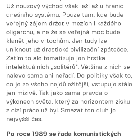
Už nouzový východ však leží až u hranic
dnešního systému. Pouze tam, kde bude
veřejný zájem držet v mezích i každého
oligarchu, a ne že se veřejná moc bude
klanět jeho vrtochům. Jen tudy lze
uniknout už drastické civilizační zpátečce.
Zatím to ale tematizuje jen hrstka
intelektuálních „solitérů“. Většina z nich se
nalevo sama ani neřadí. Do politiky však to,
co je ze všeho nejdůležitější, vstupuje stále
jen mizivě. Tak jako sama pravda o
výkonech světa, který za horizontem zisku
z cizí práce už byl. Smazat ten dluh je
nejvyšší čas.
Po roce 1989 se řada komunistických