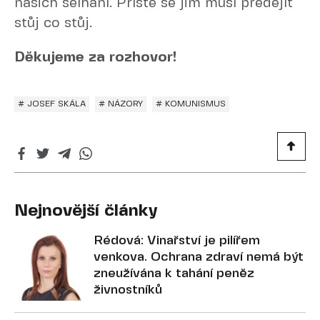
našich selhání. Příště se jim musí předejít
stůj co stůj.
Děkujeme za rozhovor!
# JOSEF SKÁLA
# NÁZORY
# KOMUNISMUS
Nejnovější články
Rédová: Vinařství je pilířem
venkova. Ochrana zdraví nemá být
zneužívána k tahání peněz
živnostníků