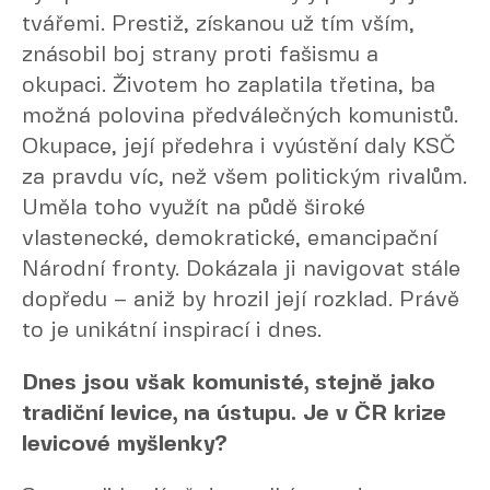
tvářemi. Prestiž, získanou už tím vším,
znásobil boj strany proti fašismu a
okupaci. Životem ho zaplatila třetina, ba
možná polovina předválečných komunistů.
Okupace, její předehra i vyústění daly KSČ
za pravdu víc, než všem politickým rivalům.
Uměla toho využít na půdě široké
vlastenecké, demokratické, emancipační
Národní fronty. Dokázala ji navigovat stále
dopředu – aniž by hrozil její rozklad. Právě
to je unikátní inspirací i dnes.
Dnes jsou však komunisté, stejně jako
tradiční levice, na ústupu. Je v ČR krize
levicové myšlenky?