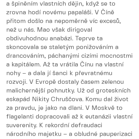
a špiněním vlastních dějin, když se to
zrovna hodí novému papaláši. V Číně
přitom došlo na nepoměrně víc excesů,
než u nás. Mao však dirigoval
obdivuhodnou anabázi. Teprve ta
skoncovala se staletým ponižováním a
drancováním, páchanými cizími mocnostmi
a kapitálem. Až ta vrátila Čínu na vlastní
nohy – a dala jí šanci k převratnému
rozvoji. V Evropě dostaly časem zelenou
malichernější pohnutky. Už od groteskních
eskapád Nikity Chruščova. Komu dal život
za pravdu, je jako na dlani. V Moskvě to
flagelanti dopracovali až k eutanázii vlastní
suverenity. K rekordní defraudaci
národního majetku – a obludné pauperizaci