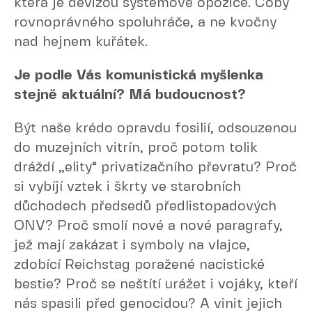
která je devizou systémové opozice. Coby
rovnoprávného spoluhráče, a ne kvočny
nad hejnem kuřátek.
Je podle Vás komunistická myšlenka
stejně aktuální? Má budoucnost?
Být naše krédo opravdu fosilií, odsouzenou
do muzejních vitrín, proč potom tolik
dráždí „elity“ privatizačního převratu? Proč
si vybíjí vztek i škrty ve starobních
důchodech předsedů předlistopadových
ONV? Proč smolí nové a nové paragrafy,
jež mají zakázat i symboly na vlajce,
zdobící Reichstag poražené nacistické
bestie? Proč se neštítí urážet i vojáky, kteří
nás spasili před genocidou? A vinit jejich