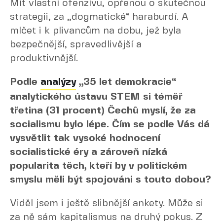
Mít vlastní ofenzívu, opřenou o skutečnou
strategii, za „dogmatické“ haraburdí. A
mlčet i k plivancům na dobu, jež byla
bezpečnější, spravedlivější a
produktivnější.
Podle
analýzy
„35 let demokracie“
analytického ústavu STEM si téměř
třetina (31 procent) Čechů myslí, že za
socialismu bylo lépe. Čím se podle Vás dá
vysvětlit tak vysoké hodnocení
socialistické éry a zároveň nízká
popularita těch, kteří by v politickém
smyslu měli být spojováni s touto dobou?
Viděl jsem i ještě slibnější ankety. Může si
za ně sám kapitalismus na druhý pokus. Z