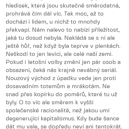
hledisek, která jsou skutečně směrodatná,
prohrává čím dál víc. Tak moc, až to
dochází i lidem, u nichž to mnohdy
překvapí. Nám nalevo to nabízí příležitost,
jaká tu dosud nebyla. Nakládá se s ní ale
ještě hůř, než když byla teprve v plenkách.
Neškodí to jen levici, ale celé naší zemi.
Pokud i letošní volby změní jen pár osob a
obsazení, čeká nás krajně nevábný seriál.
Nouzový východ z úpadku vede jen proti
dosavadním totemům a mrákotám. Ne
snad přes kopírku do poměrů, které tu už
byly. O to víc ale směrem k vyšší
společenské racionalitě, než jakou umí
degenerující kapitalismus. Kdy bude šance
dát mu vale, se dopředu neví ani tentokrát.