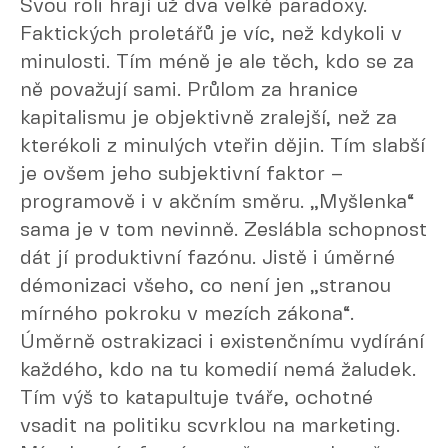
Svou roli hrají už dva velké paradoxy.
Faktických proletářů je víc, než kdykoli v
minulosti. Tím méně je ale těch, kdo se za
ně považují sami. Průlom za hranice
kapitalismu je objektivně zralejší, než za
kterékoli z minulých vteřin dějin. Tím slabší
je ovšem jeho subjektivní faktor –
programově i v akčním směru. „Myšlenka“
sama je v tom nevinně. Zeslábla schopnost
dát jí produktivní fazónu. Jistě i úměrné
démonizaci všeho, co není jen „stranou
mírného pokroku v mezích zákona“.
Úměrně ostrakizaci i existenčnímu vydírání
každého, kdo na tu komedií nemá žaludek.
Tím výš to katapultuje tváře, ochotné
vsadit na politiku scvrklou na marketing.