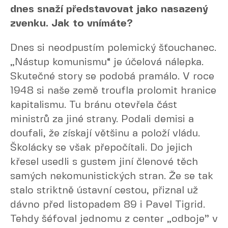
dnes snaží představovat jako nasazený
zvenku. Jak to vnímáte?
Dnes si neodpustím polemický šťouchanec.
„Nástup komunismu“ je účelová nálepka.
Skutečné story se podobá pramálo. V roce
1948 si naše země troufla prolomit hranice
kapitalismu. Tu bránu otevřela část
ministrů za jiné strany. Podali demisi a
doufali, že získají většinu a položí vládu.
Školácky se však přepočítali. Do jejich
křesel usedli s gustem jiní členové těch
samých nekomunistických stran. Že se tak
stalo striktně ústavní cestou, přiznal už
dávno před listopadem 89 i Pavel Tigrid.
Tehdy šéfoval jednomu z center „odboje” v