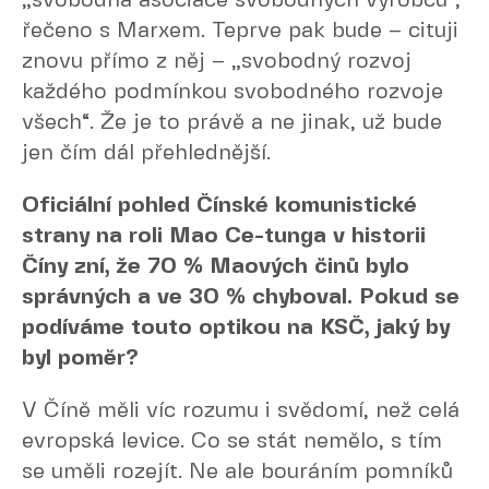
„svobodná asociace svobodných výrobců“,
řečeno s Marxem. Teprve pak bude – cituji
znovu přímo z něj – „svobodný rozvoj
každého podmínkou svobodného rozvoje
všech“. Že je to právě a ne jinak, už bude
jen čím dál přehlednější.
Oficiální pohled Čínské komunistické
strany na roli Mao Ce-tunga v historii
Číny zní, že 70 % Maových činů bylo
správných a ve 30 % chyboval. Pokud se
podíváme touto optikou na KSČ, jaký by
byl poměr?
V Číně měli víc rozumu i svědomí, než celá
evropská levice. Co se stát nemělo, s tím
se uměli rozejít. Ne ale bouráním pomníků