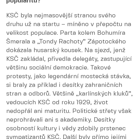
popularitu?
KSČ byla nejmasovější stranou svého
druhu už na startu – míněno v přepočtu na
velikost populace. Parta kolem Bohumíra
Šmerala a „Tondy Rachoty” Zápotockého
dokázala husarský kousek. Na sjezd, jenž
KSČ zakládal, přivedla delegáty, zastupující
většinu sociální demokracie. Takové
protesty, jako legendární mostecká stávka,
si braly za příklad i desítky zahraničních
stran a odborů. Většině „karlínských kluků”,
vedoucích KSČ od roku 1929, život
nedopřál ani maturitu. Politické střety však
neprohrávali ani s akademiky. Desítky
osobností kultury i vědy zdobily prstenec
sympatizantů KSČ. Další byly přímo jejími