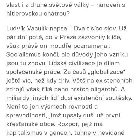
vlast i z druhé světové války – naroveň s
hitlerovskou chátrou?
Ludvík Vaculík napsal i Dva tisíce slov. Už
pár dní poté, co v Praze zazvonily klíče,
však právě on moudře poznamenal:
Socialismus končí, ale důvody jeho vzniku
jsou tu znovu. Lidská civilizace je dílem
společenské práce. Za časů „globalizace“
ještě víc, než kdy dřív. Většina existenčních
zdrojů však říká pane hrstce oligarchů. A
miliardy jiných lidí dusí existenční soutěsky.
Není to jen výsměch rovnosti a
spravedlnosti, jimž upsaly duši už první
křesťanské obce. Rozpor, jejž má
kapitalismus v genech, tuhne v nevídané