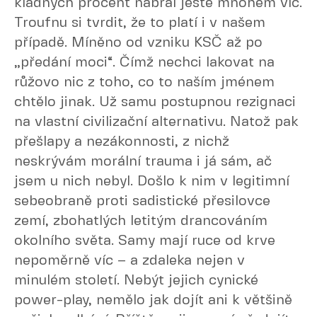
kladných procent nabral ještě mnohem víc.
Troufnu si tvrdit, že to platí i v našem
případě. Míněno od vzniku KSČ až po
„předání moci“. Čímž nechci lakovat na
růžovo nic z toho, co to naším jménem
chtělo jinak. Už samu postupnou rezignaci
na vlastní civilizační alternativu. Natož pak
přešlapy a nezákonnosti, z nichž
neskrývám morální trauma i já sám, ač
jsem u nich nebyl. Došlo k nim v legitimní
sebeobraně proti sadistické přesilovce
zemí, zbohatlých letitým drancováním
okolního světa. Samy mají ruce od krve
nepoměrně víc – a zdaleka nejen v
minulém století. Nebýt jejich cynické
power-play, nemělo jak dojít ani k většině