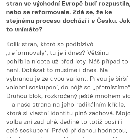
stran ve východní Evropě buď rozpustila,
nebo se reformovala. Zdá se, že ke
stejnému procesu dochází i v Česku. Jak
to vnímáte?
Kolik stran, které se podbízivě
„reformovaly“, tu je i dnes? Většinu
pohřbila nicota už před lety. Náš případ to
není. Dokázat to musíme i dnes. Na
vybranou je ze dvou variant. Prvou je širší
volební seskupení, do nějž se „přemístíme“.
Druhou blok, rozkročený ještě mnohem víc
– a naše strana na jeho radikálním křídle,
která si vlastní identitu plně zachová. Moje
volba zní zadruhé. Jedině to totiž posílí i
celé seskupení. Právě přidanou hodnotou,