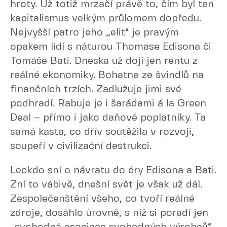
hroty. Už totiž mrzačí právě to, čím byl ten
kapitalismus velkým průlomem dopředu.
Nejvyšší patro jeho „elit“ je pravým
opakem lidí s náturou Thomase Edisona či
Tomáše Bati. Dneska už dojí jen rentu z
reálné ekonomiky. Bohatne ze švindlů na
finančních trzích. Zadlužuje jimi své
podhradí. Rabuje je i šarádami á la Green
Deal – přímo i jako daňové poplatníky. Ta
samá kasta, co dřív soutěžila v rozvoji,
soupeří v civilizační destrukci.
Leckdo sní o návratu do éry Edisona a Bati.
Zní to vábivě, dnešní svět je však už dál.
Zespolečenštění všeho, co tvoří reálné
zdroje, dosáhlo úrovně, s níž si poradí jen