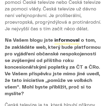
pomoci České televize nebo Česká televize
za pomoci vlády. Česká televize už dávno
není veřejnoprávní. Je proliberální,
proevropská, progrýndýlová a protinárodní.
Je nejvyšší čas s tím začít něco dělat.
Na Vašem blogu jste
informoval
o tom,
že zakládáte web, který bude platformou
pro vyjádření občanské nespokojenosti
se zvýšenými od příštího roku
koncesionářskými poplatky za ČT a ČRo.
Ve Vašem příspěvku jste mimo jiné uvedl,
že tato iniciativa „pomůže ve volbách
všem“. Mohl byste přiblížit, proč si to
myslíte?
Česká televize je ta, která hloubí příkopy