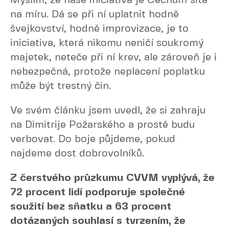
Myslím, že naše iniciativa je Čechům šitá
na míru. Dá se při ní uplatnit hodně
švejkovství, hodně improvizace, je to
iniciativa, která nikomu neničí soukromý
majetek, neteče při ní krev, ale zároveň je i
nebezpečná, protože neplacení poplatku
může být trestný čin.
Ve svém článku jsem uvedl, že si zahraju
na Dimitrije Požarského a prostě budu
verbovat. Do boje půjdeme, pokud
najdeme dost dobrovolníků.
Z čerstvého průzkumu CVVM vyplývá, že
72 procent lidí podporuje společné
soužití bez sňatku a 63 procent
dotázaných souhlasí s tvrzením, že