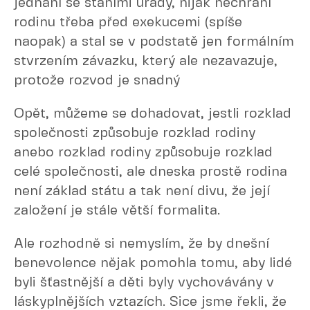
jednání se stáními úřady, nijak nechrání
rodinu třeba před exekucemi (spíše
naopak) a stal se v podstatě jen formálním
stvrzením závazku, který ale nezavazuje,
protože rozvod je snadný
Opět, můžeme se dohadovat, jestli rozklad
společnosti způsobuje rozklad rodiny
anebo rozklad rodiny způsobuje rozklad
celé společnosti, ale dneska prostě rodina
není základ státu a tak není divu, že její
založení je stále větší formalita.
Ale rozhodně si nemyslím, že by dnešní
benevolence nějak pomohla tomu, aby lidé
byli šťastnější a děti byly vychovávány v
láskyplnějších vztazích. Sice jsme řekli, že