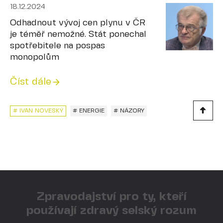
18.12.2024
Odhadnout vývoj cen plynu v ČR
je téměř nemožné. Stát ponechal
spotřebitele na pospas
monopolům
Číst dále
# IVAN NOVESKÝ
# ENERGIE
# NÁZORY
Zpravodajství pro ty, kteří
používají zdravý selský rozum