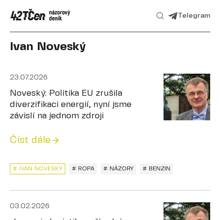
Telegram
Ivan Noveský
23.07.2026
Noveský: Politika EU zrušila
diverzifikaci energií, nyní jsme
závislí na jednom zdroji
Číst dále
# IVAN NOVESKÝ
# ROPA
# NÁZORY
# BENZIN
03.02.2026