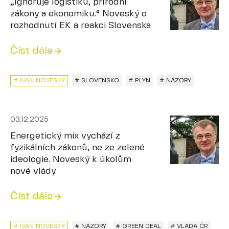
„Ignoruje logistiku, přírodní
zákony a ekonomiku.“ Noveský o
rozhodnutí EK a reakci Slovenska
Číst dále
# IVAN NOVESKÝ
# SLOVENSKO
# PLYN
# NÁZORY
03.12.2025
Energetický mix vychází z
fyzikálních zákonů, ne ze zelené
ideologie. Noveský k úkolům
nové vlády
Číst dále
# IVAN NOVESKÝ
# NÁZORY
# GREEN DEAL
# VLÁDA ČR