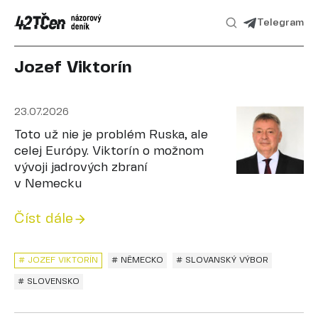
Telegram
Jozef Viktorín
23.07.2026
Toto už nie je problém Ruska, ale
celej Európy. Viktorín o možnom
vývoji jadrových zbraní
v Nemecku
Číst dále
# JOZEF VIKTORÍN
# NĚMECKO
# SLOVANSKÝ VÝBOR
# SLOVENSKO