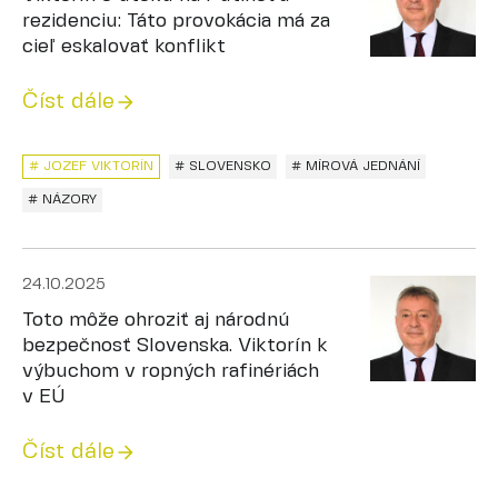
rezidenciu: Táto provokácia má za
cieľ eskalovať konflikt
Číst dále
# JOZEF VIKTORÍN
# SLOVENSKO
# MÍROVÁ JEDNÁNÍ
# NÁZORY
24.10.2025
Toto môže ohroziť aj národnú
bezpečnosť Slovenska. Viktorín k
výbuchom v ropných rafinériách
v EÚ
Číst dále