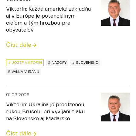
Viktorín: Každá americká základňa
aj v Európe je potenciálnym
cieľom a tým hrozbou pre
obyvateľov
Číst dále
# JOZEF VIKTORÍN
# NÁZORY
# SLOVENSKO
# VÁLKA V ÍRÁNU
01.03.2026
Viktorín: Ukrajina je predĺženou
rukou Bruselu pri vyvíjaní tlaku
na Slovensko aj Maďarsko
Číst dále