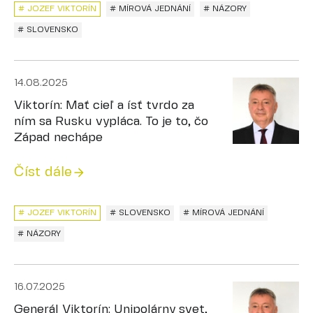
# JOZEF VIKTORÍN
# MÍROVÁ JEDNÁNÍ
# NÁZORY
# SLOVENSKO
14.08.2025
Viktorín: Mať cieľ a ísť tvrdo za
ním sa Rusku vypláca. To je to, čo
Západ nechápe
Číst dále
# JOZEF VIKTORÍN
# SLOVENSKO
# MÍROVÁ JEDNÁNÍ
# NÁZORY
16.07.2025
Generál Viktorín: Unipolárny svet,