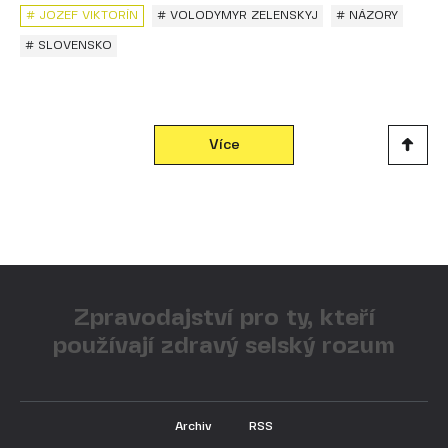
# JOZEF VIKTORÍN
# VOLODYMYR ZELENSKYJ
# NÁZORY
# SLOVENSKO
Více
Zpravodajství pro ty, kteří
používají zdravý selský rozum
Archiv
RSS