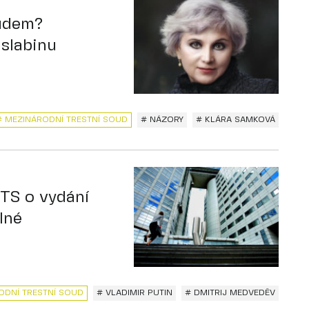
oudem?
 slabinu
# MEZINÁRODNÍ TRESTNÍ SOUD
# NÁZORY
# KLÁRA SAMKOVÁ
TS o vydání
lné
ODNÍ TRESTNÍ SOUD
# VLADIMIR PUTIN
# DMITRIJ MEDVEDĚV