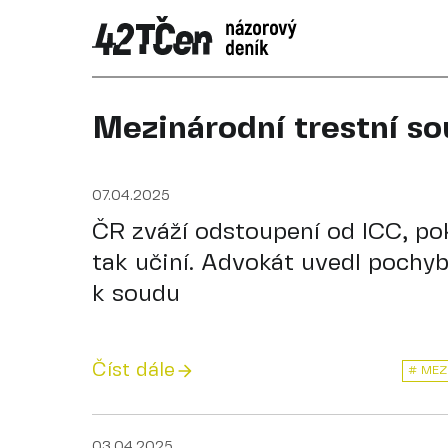
Mezinárodní trestní s
07.04.2025
ČR zváží odstoupení od ICC, pok
tak učiní. Advokát uvedl pochyb
k soudu
Číst dále
# MEZ
03.04.2025