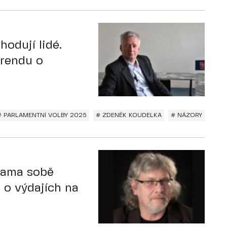
hodují lidé.
erendu o
# PARLAMENTNÍ VOLBY 2025
# ZDENĚK KOUDELKA
# NÁZORY
 sama sobě
 o výdajích na