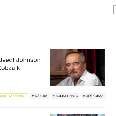
edvedl Johnson
 Kobza k
DAJE NA OBRANU
# NÁZORY
# SUMMIT NATO
# JIŘÍ KOBZA