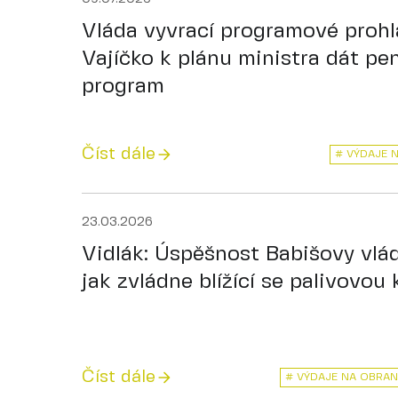
Vláda vyvrací programové prohlá
Vajíčko k plánu ministra dát pen
program
Číst dále
# VÝDAJE 
23.03.2026
Vidlák: Úspěšnost Babišovy vlád
jak zvládne blížící se palivovou k
Číst dále
# VÝDAJE NA OBRA