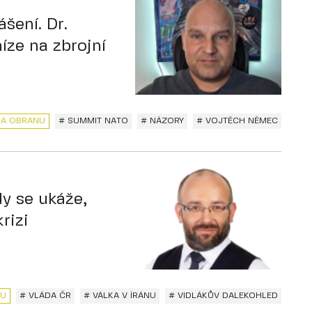
šení. Dr.
íze na zbrojní
NA OBRANU
# SUMMIT NATO
# NÁZORY
# VOJTĚCH NĚMEC
y se ukáže,
rizi
NU
# VLÁDA ČR
# VÁLKA V ÍRÁNU
# VIDLÁKŮV DALEKOHLED