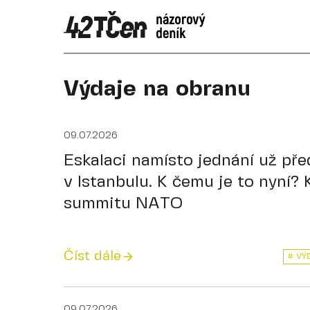
Výdaje na obranu
09.07.2026
Eskalaci namísto jednání už př
v Istanbulu. K čemu je to nyní?
summitu NATO
Číst dále
# VÝ
09.07.2026