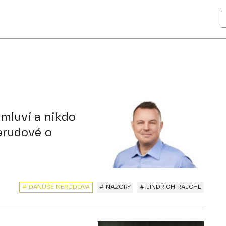
 mluví a nikdo
erudové o
# DANUŠE NERUDOVÁ
# NÁZORY
# JINDŘICH RAJCHL