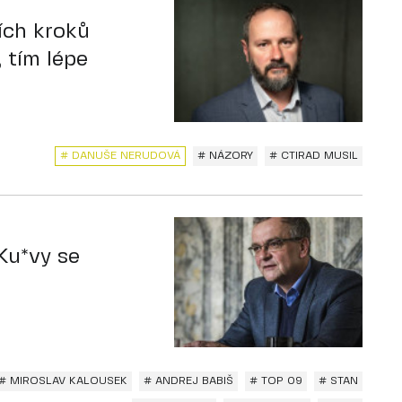
ích kroků
 tím lépe
# DANUŠE NERUDOVÁ
# NÁZORY
# CTIRAD MUSIL
Ku*vy se
# MIROSLAV KALOUSEK
# ANDREJ BABIŠ
# TOP 09
# STAN