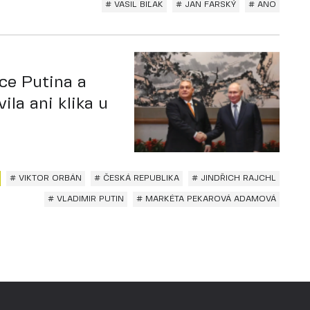
# VASIL BIĽAK
# JAN FARSKÝ
# ANO
ice Putina a
ila ani klika u
# VIKTOR ORBÁN
# ČESKÁ REPUBLIKA
# JINDŘICH RAJCHL
# VLADIMIR PUTIN
# MARKÉTA PEKAROVÁ ADAMOVÁ