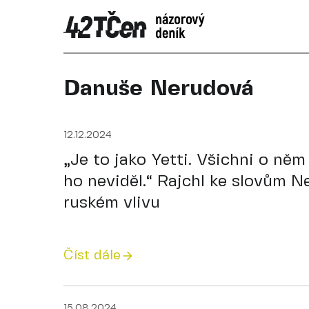
Danuše Nerudová
12.12.2024
„Je to jako Yetti. Všichni o něm
ho neviděl.“ Rajchl ke slovům N
ruském vlivu
Číst dále
15.08.2024