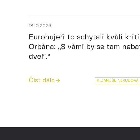
18.10.2023
Eurohujeři to schytali kvůli krit
Orbána: „S vámi by se tam nebav
dveří.“
Číst dále
# DANUŠE NERUDOVÁ