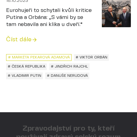
18.10.2023
Eurohujeři to schytali kvůli kritice
Putina a Orbána: „S vámi by se
tam nebavila ani klika u dveří.“
Číst dále
# MARKÉTA PEKAROVÁ ADAMOVÁ
# VIKTOR ORBÁN
# ČESKÁ REPUBLIKA
# JINDŘICH RAJCHL
# VLADIMIR PUTIN
# DANUŠE NERUDOVÁ
Zpravodajství pro ty, kteří