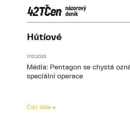
Hútíové
17.12.2023
Média: Pentagon se chystá ozná
speciální operace
Číst dále