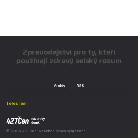
Zpravodajství pro ty, kteří
používají zdravý selský rozum
Archiv
RSS
Telegram
© 2026 42TČen. Všechna práva vyhrazena.