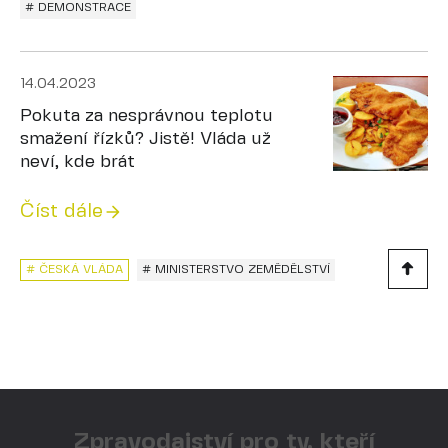
# DEMONSTRACE
14.04.2023
Pokuta za nesprávnou teplotu
smažení řízků? Jistě! Vláda už
neví, kde brát
Číst dále
# ČESKÁ VLÁDA
# MINISTERSTVO ZEMĚDĚLSTVÍ
Zpravodajství pro ty, kteří