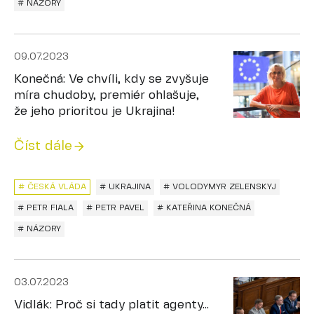
# NÁZORY
09.07.2023
Konečná: Ve chvíli, kdy se zvyšuje
míra chudoby, premiér ohlašuje,
že jeho prioritou je Ukrajina!
Číst dále
# ČESKÁ VLÁDA
# UKRAJINA
# VOLODYMYR ZELENSKYJ
# PETR FIALA
# PETR PAVEL
# KATEŘINA KONEČNÁ
# NÁZORY
03.07.2023
Vidlák: Proč si tady platit agenty...