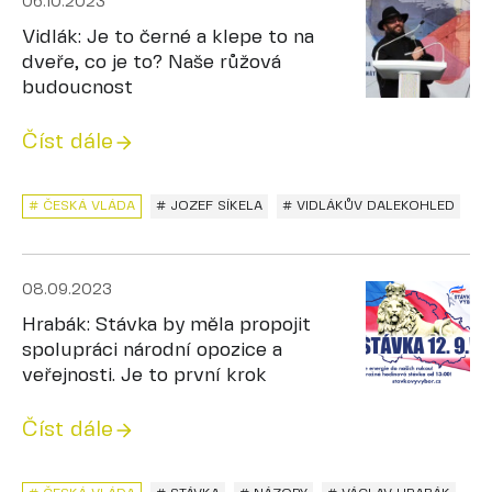
06.10.2023
Vidlák: Je to černé a klepe to na
dveře, co je to? Naše růžová
budoucnost
Číst dále
# ČESKÁ VLÁDA
# JOZEF SÍKELA
# VIDLÁKŮV DALEKOHLED
08.09.2023
Hrabák: Stávka by měla propojit
spolupráci národní opozice a
veřejnosti. Je to první krok
Číst dále