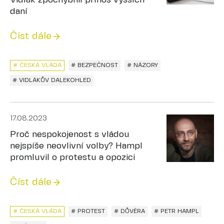
Vidlák zpochybnil přínos vyšších
daní
Číst dále
# ČESKÁ VLÁDA
# BEZPEČNOST
# NÁZORY
# VIDLÁKŮV DALEKOHLED
17.08.2023
Proč nespokojenost s vládou
nejspíše neovlivní volby? Hampl
promluvil o protestu a opozici
Číst dále
# ČESKÁ VLÁDA
# PROTEST
# DŮVĚRA
# PETR HAMPL