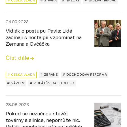
# ČESKÁ VLÁDA
# STÁVKA
# NÁZORY
# VÁCLAV HRABÁK
04.09.2023
Vidlák o postupu Pavla: Lidé
začínají s nostalgií vzpomínat na
Zemana a Ovčáčka
Číst dále
# ČESKÁ VLÁDA
# ZBRANĚ
# DŮCHODOVÁ REFORMA
# NÁZORY
# VIDLÁKŮV DALEKOHLED
28.08.2023
Pokud se nezačnou stavět
továrny a silnice, nepomůže nic.