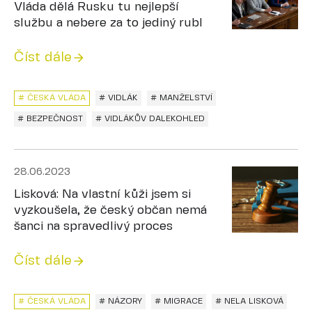
Vláda dělá Rusku tu nejlepší
službu a nebere za to jediný rubl
Číst dále
# ČESKÁ VLÁDA
# VIDLÁK
# MANŽELSTVÍ
# BEZPEČNOST
# VIDLÁKŮV DALEKOHLED
28.06.2023
Lisková: Na vlastní kůži jsem si
vyzkoušela, že český občan nemá
šanci na spravedlivý proces
Číst dále
# ČESKÁ VLÁDA
# NÁZORY
# MIGRACE
# NELA LISKOVÁ