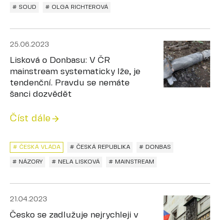
# SOUD
# OLGA RICHTEROVÁ
25.06.2023
Lisková o Donbasu: V ČR
mainstream systematicky lže, je
tendenční. Pravdu se nemáte
šanci dozvědět
Číst dále
# ČESKÁ VLÁDA
# ČESKÁ REPUBLIKA
# DONBAS
# NÁZORY
# NELA LISKOVÁ
# MAINSTREAM
21.04.2023
Česko se zadlužuje nejrychleji v