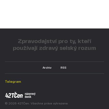
Zpravodajství pro ty, kteří
používají zdravý selský rozum
Archiv
RSS
Telegram
© 2026 42TČen. Všechna práva vyhrazena.