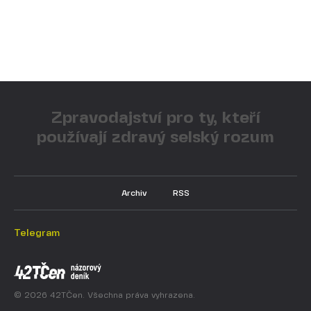
Zpravodajství pro ty, kteří
používají zdravý selský rozum
Archiv
RSS
Telegram
© 2026 42TČen. Všechna práva vyhrazena.