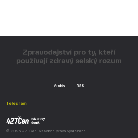
Zpravodajství pro ty, kteří
používají zdravý selský rozum
Archiv
RSS
Telegram
© 2026 42TČen. Všechna práva vyhrazena.